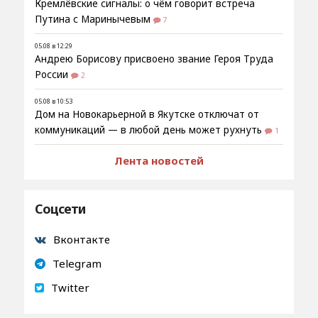
Кремлёвские сигналы: о чём говорит встреча
Путина с Маринычевым
7
05.08 в 12:29
Андрею Борисову присвоено звание Героя Труда
России
2
05.08 в 10:53
Дом на Новокарьерной в Якутске отключат от
коммуникаций — в любой день может рухнуть
1
Лента новостей
Соцсети
Вконтакте
Telegram
Twitter