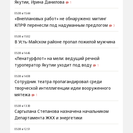
Якутии, Ирина Данилова
1
05.08 в 15:44
«Внеплановых работ» не обнаружено: митинг
КПРФ перенесли под надуманным предлогом
3
05.08 в 15:02
В Усть-Майском районе пропал пожилой мужчина
05.08 в 14:46
«Ленатурфлот» на мели: ведущий речной
туроператор Якутии уходит под воду
1
05.08 в 14:08
Сотрудник театра пропагандировал среди
творческой интеллигенции идеи вооруженного
мятежа
1
05.08 в 13:30
Саргылана Степанова назначена начальником
Департамента ЖКХ и энергетики
05.08 в 12:51