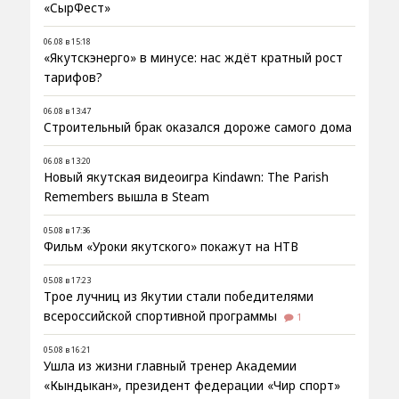
«СырФест»
06.08 в 15:18
«Якутскэнерго» в минусе: нас ждёт кратный рост
тарифов?
06.08 в 13:47
Строительный брак оказался дороже самого дома
06.08 в 13:20
Новый якутская видеоигра Kindawn: The Parish
Remembers вышла в Steam
05.08 в 17:36
Фильм «Уроки якутского» покажут на НТВ
05.08 в 17:23
Трое лучниц из Якутии стали победителями
всероссийской спортивной программы
1
05.08 в 16:21
Ушла из жизни главный тренер Академии
«Кындыкан», президент федерации «Чир спорт»