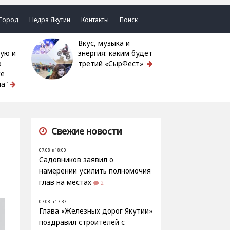
Город
Недра Якутии
Контакты
Поиск
Вкус, музыка и
ую и
энергия: каким будет
ю
третий «СырФест»
ке
а"
Свежие новости
07.08 в 18:00
Садовников заявил о
намерении усилить полномочия
глав на местах
2
07.08 в 17:37
Глава «Железных дорог Якутии»
поздравил строителей с