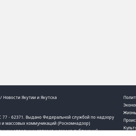
/ Новости Якутии и Якутска
Полит
Эконо
Жизн
 77 - 62371. Выдано Федеральной службой по надзору
Проис
й и массовых коммуникаций (Роскомнадзор)
Культ
ением отдельных авторов и героев публикаций.
Респу