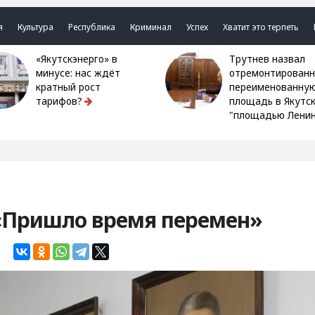
я
Культура
Республика
Криминал
Успех
Хватит это терпеть
«Якутскэнерго» в
Трутнев назвал
минусе: нас ждёт
отремонтированн
кратный рост
переименованну
тарифов?
площадь в Якутс
"площадью Ленин
 «Пришло время перемен»