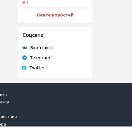
1
Лента новостей
Соцсети
Вконтакте
Telegram
Twitter
ика
мика
ь
шествия
ура
блика