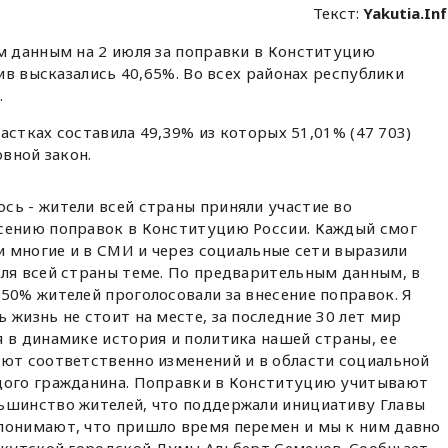
Текст:
Yakutia.In
 данным на 2 июля за поправки в Конституцию
ив высказались 40,65%. Во всех районах республики
.
астках составила 49,39% из которых 51,01% (47 703)
вной закон.
сь - жители всей страны приняли участие во
сению поправок в Конституцию России. Каждый смог
ни многие и в СМИ и через социальные сети выразили
для всей страны теме. По предварительным данным, в
50% жителей проголосовали за внесение поправок. Я
 жизнь не стоит на месте, за последние 30 лет мир
 в динамике история и политика нашей страны, ее
уют соответственно изменений и в области социальной
дого гражданина. Поправки в Конституцию учитывают
ьшинство жителей, что поддержали инициативу Главы
понимают, что пришло время перемен и мы к ним давно