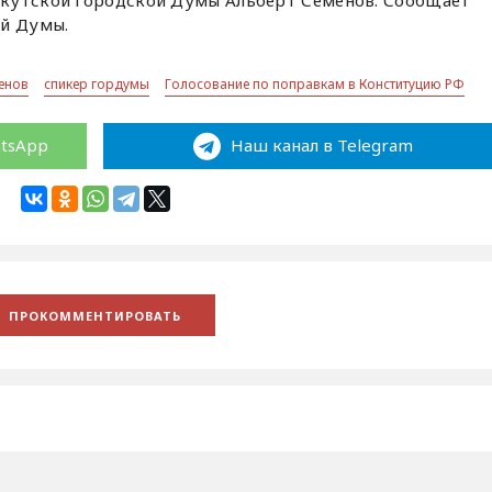
 Якутской городской Думы Альберт Семенов. Сообщает
ой Думы.
енов
спикер гордумы
Голосование по поправкам в Конституцию РФ
atsApp
Наш канал в Telegram