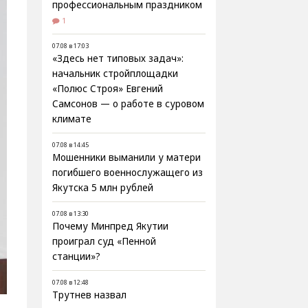
профессиональным праздником
1
07.08 в 17:03
«Здесь нет типовых задач»:
начальник стройплощадки
«Полюс Строя» Евгений
Самсонов — о работе в суровом
климате
07.08 в 14:45
Мошенники выманили у матери
погибшего военнослужащего из
Якутска 5 млн рублей
07.08 в 13:30
Почему Минпред Якутии
проиграл суд «Пенной
станции»?
07.08 в 12:48
Трутнев назвал