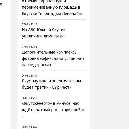
отремонтированную и
fo
переименованную площадь в
Якутске "площадью Ленина"
1
07.08 в 12:17
На АЗС Южной Якутии
увеличили лимиты
1
07.08 в 12:01
Дополнительные комплексы
фотовидеофиксации установят
на федтрассах
06.08 в 15:39
Вкус, музыка и энергия: каким
будет третий «СырФест»
06.08 в 15:18
«Якутскэнерго» в минусе: нас
ждёт кратный рост тарифов?
3
06.08 в 13:47