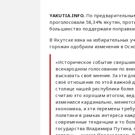
YAKUTIA.INFO.
По предварительным
проголосовали 58,34% якутян, прот
большинство поддержали поправки
В Якутске явка на избирательных уч
горожан одобрили изменения в Осно
«Историческое событие свершило
всенародном голосовании по вне
высказать своё мнение. За эти д
своё отношение по этой важной 
столице нашей республики более 
считаю это хорошим итогом, ведь
изменился кардинально, меняется
экономика, и эти перемены треб
политики в рамках интереса каж
современные тенденции и то бол
государства Владимира Путина, 