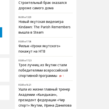
Строительный брак оказался
дороже самого дома
06.08 в 13:20
Новый якутская видеоигра
Kindawn: The Parish Remembers
вышла в Steam
05.08 в 17:36
Фильм «Уроки якутского»
покажут на НТВ
05.08 в 17:23
Трое лучниц из Якутии стали
победителями всероссийской
спортивной программы
1
05.08 в 16:21
Ушла из жизни главный тренер
Академии «Кындыкан»,
президент федерации «Чир
спорт» Якутии, Ирина Данилова