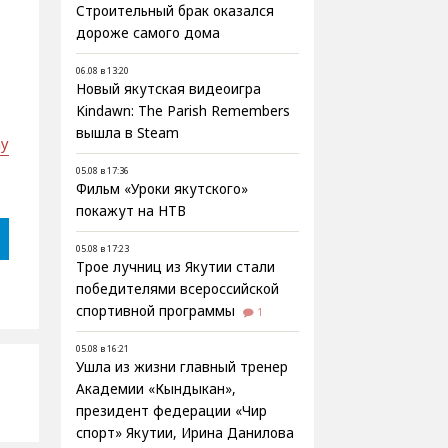
Строительный брак оказался
дороже самого дома
06.08 в 13:20
Новый якутская видеоигра
Kindawn: The Parish Remembers
вышла в Steam
ay
05.08 в 17:36
Фильм «Уроки якутского»
покажут на НТВ
05.08 в 17:23
Трое лучниц из Якутии стали
победителями всероссийской
спортивной программы
1
05.08 в 16:21
Ушла из жизни главный тренер
Академии «Кындыкан»,
президент федерации «Чир
спорт» Якутии, Ирина Данилова