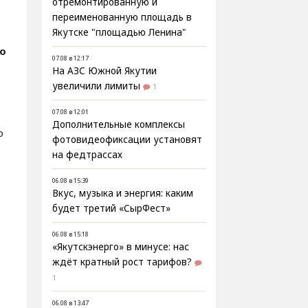
отремонтированную и
переименованную площадь в
Якутске "площадью Ленина"
fo
07.08 в 12:17
На АЗС Южной Якутии
увеличили лимиты
1
.
07.08 в 12:01
Дополнительные комплексы
о
фотовидеофиксации установят
на федтрассах
06.08 в 15:39
Вкус, музыка и энергия: каким
будет третий «СырФест»
06.08 в 15:18
«Якутскэнерго» в минусе: нас
ждёт кратный рост тарифов?
1
06.08 в 13:47