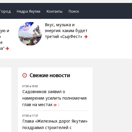
Город
Недра Якутии
Контакты
Поиск
Вкус, музыка и
ую и
энергия: каким будет
ю
третий «СырФест»
ке
а"
Свежие новости
07.08 в 18:00
Садовников заявил о
намерении усилить полномочия
глав на местах
2
07.08 в 17:37
Глава «Железных дорог Якутии»
поздравил строителей с