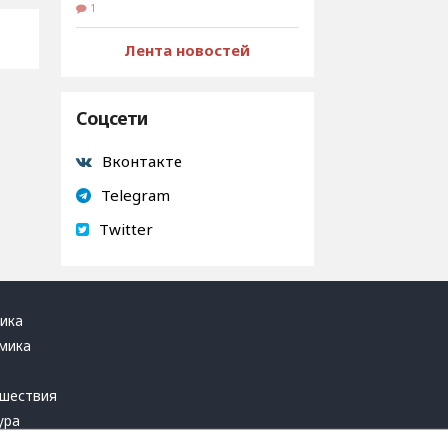
1
Лента новостей
Соцсети
Вконтакте
Telegram
Twitter
ика
мика
ь
шествия
ура
блика