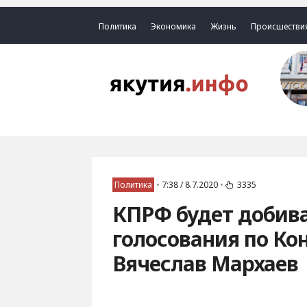
Политика
Экономика
Жизнь
Происшестви
Политика
•
7:38 / 8.7.2020
•
3335
КПРФ будет добива
голосования по Ко
Вячеслав Мархаев