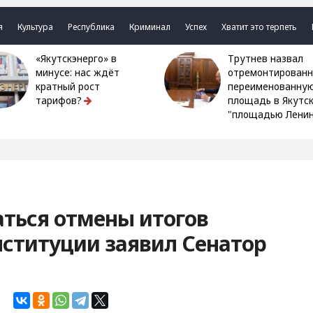
я
Культура
Республика
Криминал
Успех
Хватит это терпеть
«Якутскэнерго» в
Трутнев назвал
минусе: нас ждёт
отремонтированн
кратный рост
переименованну
тарифов?
площадь в Якутс
"площадью Ленин
ться отмены итогов
нституции заявил Сенатор