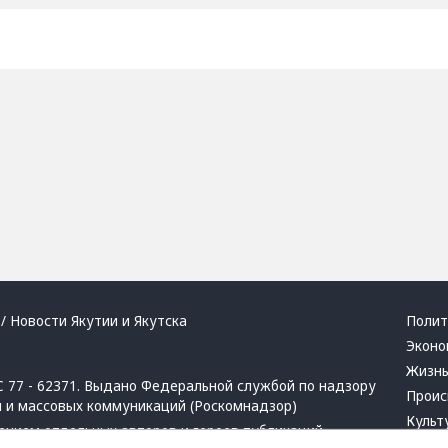
/ Новости Якутии и Якутска
Полит
Эконо
Жизн
 77 - 62371. Выдано Федеральной службой по надзору
Проис
й и массовых коммуникаций (Роскомнадзор)
Культ
ением отдельных авторов и героев публикаций.
Респу