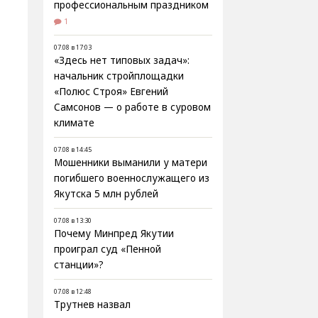
профессиональным праздником
1
07.08 в 17:03
«Здесь нет типовых задач»:
начальник стройплощадки
«Полюс Строя» Евгений
Самсонов — о работе в суровом
климате
07.08 в 14:45
Мошенники выманили у матери
погибшего военнослужащего из
Якутска 5 млн рублей
07.08 в 13:30
Почему Минпред Якутии
проиграл суд «Пенной
станции»?
07.08 в 12:48
Трутнев назвал