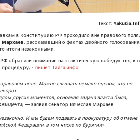
Текст:
Yakutia.In
равкам в Конституцию РФ проходило вне правового поля,
в Мархаев
, рассказавший о фактах двойного голосования
о итоги незаконными.
РФ обратили внимание на «тактическую победу» тех, кт
 процедуру, -
пишет Тайга.инфо.
неправовом поле. Можно слышать немало оценок, что по
еворот.
ядом других моментов, основная задача власти была,
резидента
, — заявил сенатор Вячеслав Мархаев
незаконно. И мы будем подавать в прокуратуру об отмене
ийской Федерации, в том числе по Бурятии».