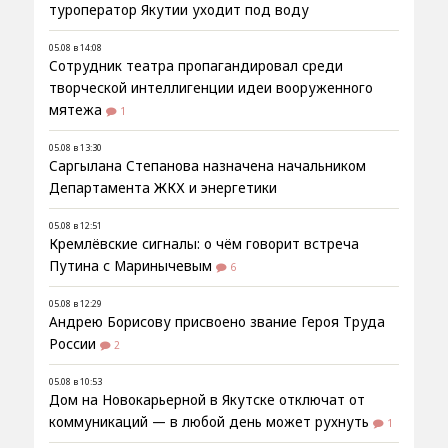
туроператор Якутии уходит под воду
05.08 в 14:08
Сотрудник театра пропагандировал среди
творческой интеллигенции идеи вооруженного
мятежа
1
05.08 в 13:30
Саргылана Степанова назначена начальником
Департамента ЖКХ и энергетики
05.08 в 12:51
Кремлёвские сигналы: о чём говорит встреча
Путина с Маринычевым
6
05.08 в 12:29
Андрею Борисову присвоено звание Героя Труда
России
2
05.08 в 10:53
Дом на Новокарьерной в Якутске отключат от
коммуникаций — в любой день может рухнуть
1