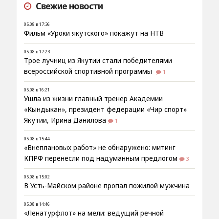
Свежие новости
05.08 в 17:36
Фильм «Уроки якутского» покажут на НТВ
05.08 в 17:23
Трое лучниц из Якутии стали победителями
всероссийской спортивной программы
1
05.08 в 16:21
Ушла из жизни главный тренер Академии
«Кындыкан», президент федерации «Чир спорт»
Якутии, Ирина Данилова
1
05.08 в 15:44
«Внеплановых работ» не обнаружено: митинг
КПРФ перенесли под надуманным предлогом
3
05.08 в 15:02
В Усть-Майском районе пропал пожилой мужчина
05.08 в 14:46
«Ленатурфлот» на мели: ведущий речной