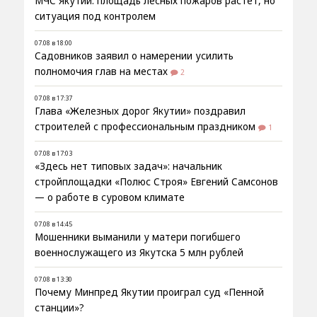
МЧС Якутии: площадь лесных пожаров растёт, но
ситуация под контролем
07.08 в 18:00
Садовников заявил о намерении усилить
полномочия глав на местах
2
07.08 в 17:37
Глава «Железных дорог Якутии» поздравил
строителей с профессиональным праздником
1
07.08 в 17:03
«Здесь нет типовых задач»: начальник
стройплощадки «Полюс Строя» Евгений Самсонов
— о работе в суровом климате
07.08 в 14:45
Мошенники выманили у матери погибшего
военнослужащего из Якутска 5 млн рублей
07.08 в 13:30
Почему Минпред Якутии проиграл суд «Пенной
станции»?