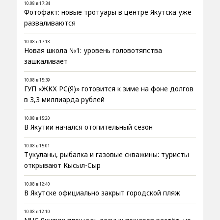
10.08 в 17:34
Фотофакт: новые тротуары в центре Якутска уже
разваливаются
10.08 в 17:18
Новая школа №1: уровень головотяпства
зашкаливает
10.08 в 15:39
ГУП «ЖКХ РС(Я)» готовится к зиме на фоне долгов
в 3,3 миллиарда рублей
10.08 в 15:20
В Якутии начался отопительный сезон
10.08 в 15:01
Тукуланы, рыбалка и газовые скважины: туристы
открывают Кысыл-Сыр
10.08 в 12:40
В Якутске официально закрыт городской пляж
10.08 в 12:10