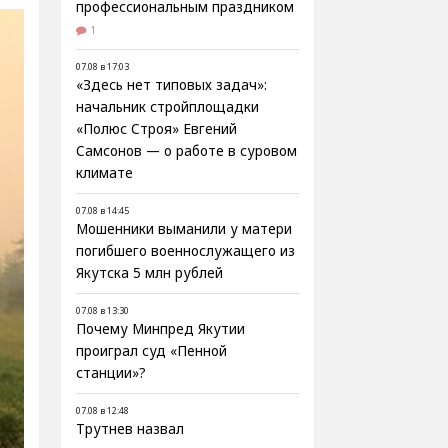
профессиональным праздником
1
07.08 в 17:03
«Здесь нет типовых задач»:
начальник стройплощадки
«Полюс Строя» Евгений
Самсонов — о работе в суровом
климате
07.08 в 14:45
Мошенники выманили у матери
погибшего военнослужащего из
Якутска 5 млн рублей
07.08 в 13:30
Почему Минпред Якутии
проиграл суд «Пенной
станции»?
07.08 в 12:48
Трутнев назвал