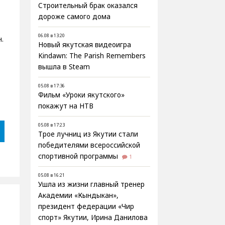
Строительный брак оказался
дороже самого дома
06.08 в 13:20
.
Новый якутская видеоигра
Kindawn: The Parish Remembers
вышла в Steam
05.08 в 17:36
Фильм «Уроки якутского»
покажут на НТВ
05.08 в 17:23
Трое лучниц из Якутии стали
победителями всероссийской
спортивной программы
1
05.08 в 16:21
Ушла из жизни главный тренер
Академии «Кындыкан»,
президент федерации «Чир
спорт» Якутии, Ирина Данилова