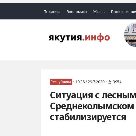
Политика
Экономика
Жизнь
Происшестви
Республика
•
10:38 / 29.7.2020
•
3954
Ситуация с лесны
Среднеколымском 
стабилизируется