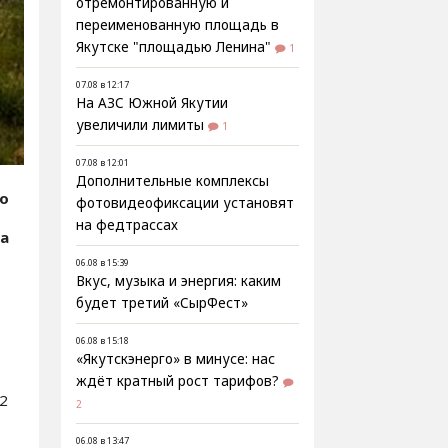
отремонтированную и
переименованную площадь в
Якутске "площадью Ленина"
1
07.08 в 12:17
На АЗС Южной Якутии
увеличили лимиты
1
07.08 в 12:01
Дополнительные комплексы
fo
фотовидеофиксации установят
на федтрассах
иа
06.08 в 15:39
Вкус, музыка и энергия: каким
будет третий «СырФест»
06.08 в 15:18
«Якутскэнерго» в минусе: нас
ждёт кратный рост тарифов?
2
2
06.08 в 13:47