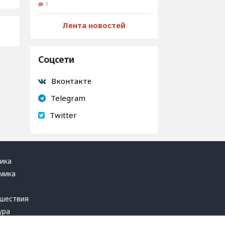
1
Лента новостей
Соцсети
Вконтакте
Telegram
Twitter
ика
мика
ь
шествия
ура
блика