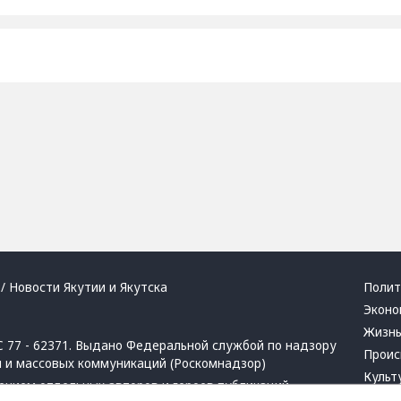
/ Новости Якутии и Якутска
Полит
Эконо
Жизн
 77 - 62371. Выдано Федеральной службой по надзору
Проис
й и массовых коммуникаций (Роскомнадзор)
Культ
ением отдельных авторов и героев публикаций.
Респу