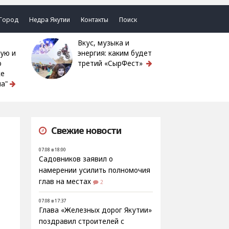
Город
Недра Якутии
Контакты
Поиск
Вкус, музыка и
ую и
энергия: каким будет
ю
третий «СырФест»
ке
а"
Свежие новости
07.08 в 18:00
Садовников заявил о
намерении усилить полномочия
глав на местах
2
07.08 в 17:37
Глава «Железных дорог Якутии»
поздравил строителей с