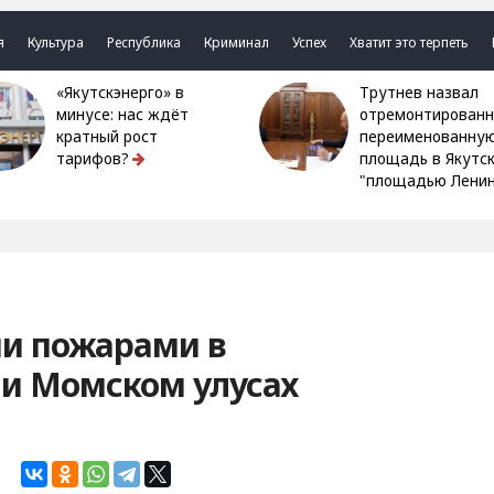
я
Культура
Республика
Криминал
Успех
Хватит это терпеть
«Якутскэнерго» в
Трутнев назвал
минусе: нас ждёт
отремонтированн
кратный рост
переименованну
тарифов?
площадь в Якутс
"площадью Ленин
ми пожарами в
и Момском улусах