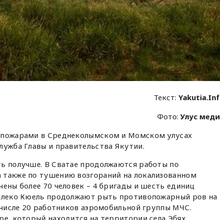
Текст:
Yakutia.In
Фото:
Улус мед
 пожарами в Среднеколымском и Момском улусах
лужба Главы и правительства Якутии.
ть получше. В Сватае продолжаются работы по
 также по тушению возгораний на локализованном
чены более 70 человек – 4 бригады и шесть единиц
 Алеко Кюель продолжают рыть противопожарный ров на 
м числе 20 работников аэромобильной группы МЧС.
ре, который находится на территории села Эбях,