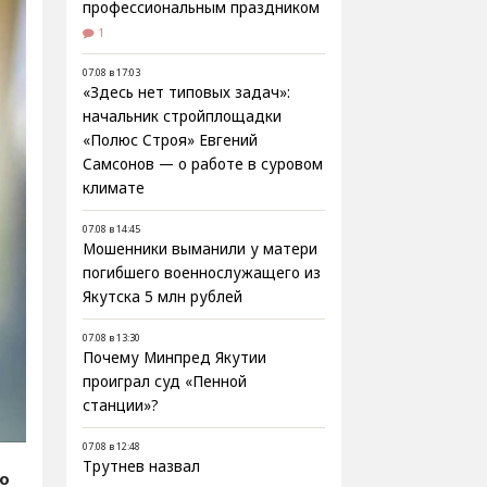
профессиональным праздником
1
07.08 в 17:03
«Здесь нет типовых задач»:
начальник стройплощадки
«Полюс Строя» Евгений
Самсонов — о работе в суровом
климате
07.08 в 14:45
Мошенники выманили у матери
погибшего военнослужащего из
Якутска 5 млн рублей
07.08 в 13:30
Почему Минпред Якутии
проиграл суд «Пенной
станции»?
07.08 в 12:48
Трутнев назвал
fo