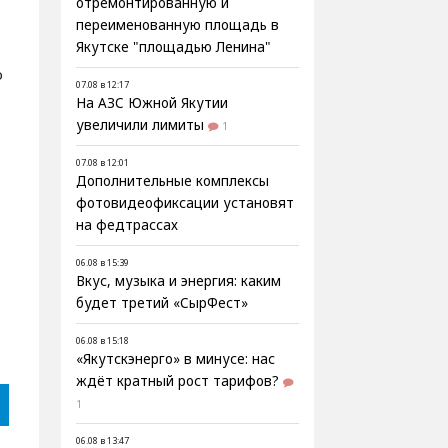
отремонтированную и
переименованную площадь в
Якутске "площадью Ленина"
о
07.08 в 12:17
На АЗС Южной Якутии
увеличили лимиты
1
07.08 в 12:01
Дополнительные комплексы
фотовидеофиксации установят
на федтрассах
06.08 в 15:39
Вкус, музыка и энергия: каким
будет третий «СырФест»
06.08 в 15:18
«Якутскэнерго» в минусе: нас
ждёт кратный рост тарифов?
1
06.08 в 13:47