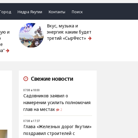
Город
Недра Якутии
Контакты
Поиск
Вкус, музыка и
ую и
энергия: каким будет
ю
третий «СырФест»
ке
а"
Свежие новости
07.08 в 18:00
Садовников заявил о
намерении усилить полномочия
глав на местах
2
07.08 в 17:37
Глава «Железных дорог Якутии»
поздравил строителей с