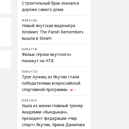
Строительный брак оказался
дороже самого дома
06.08 в 13:20
Новый якутская видеоигра
Kindawn: The Parish Remembers
вышла в Steam
05.08 в 17:36
Фильм «Уроки якутского»
покажут на НТВ
05.08 в 17:23
Трое лучниц из Якутии стали
победителями всероссийской
спортивной программы
1
05.08 в 16:21
Ушла из жизни главный тренер
Академии «Кындыкан»,
президент федерации «Чир
спорт» Якутии, Ирина Данилова