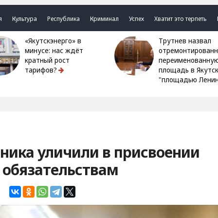
я
Культура
Республика
Криминал
Успех
Хватит это терпеть
«Якутскэнерго» в
Трутнев назвал
минусе: нас ждёт
отремонтированн
кратный рост
переименованну
тарифов?
площадь в Якутс
"площадью Ленин
ника уличили в присвоении
 обязательствам