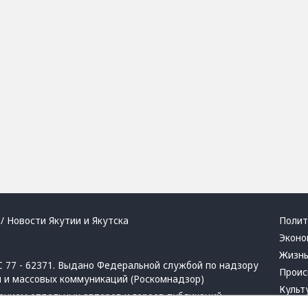
/ Новости Якутии и Якутска
Полит
Эконо
Жизн
 77 - 62371. Выдано Федеральной службой по надзору
Проис
й и массовых коммуникаций (Роскомнадзор)
Культ
ением отдельных авторов и героев публикаций.
Респу