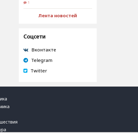
1
Лента новостей
Соцсети
Вконтакте
Telegram
Twitter
ика
мика
ь
шествия
ура
блика