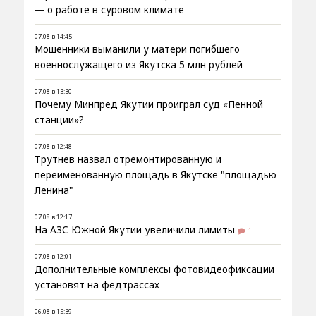
— о работе в суровом климате
07.08 в 14:45
Мошенники выманили у матери погибшего
военнослужащего из Якутска 5 млн рублей
07.08 в 13:30
Почему Минпред Якутии проиграл суд «Пенной
станции»?
07.08 в 12:48
Трутнев назвал отремонтированную и
переименованную площадь в Якутске "площадью
Ленина"
07.08 в 12:17
На АЗС Южной Якутии увеличили лимиты
1
07.08 в 12:01
Дополнительные комплексы фотовидеофиксации
установят на федтрассах
06.08 в 15:39