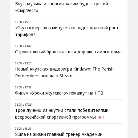
Вкус, музыка и энергия: каким будет третий
«СырФест»
06.08 в 15:18
«Якутскэнерго» в минусе: нас ждёт кратный рост
тарифов?
06.08 в 13:47
Строительный брак оказался дороже самого дома
06.08 в 13:20
Новый якутская видеоигра Kindawn: The Parish
Remembers вышла в Steam
05.08 в 17:36
Фильм «Уроки якутского» покажут на НТВ
05.08 в 17:23
Трое лучниц из Якутии стали победителями
всероссийской спортивной программы
1
05.08 в 16:21
Ушла из жизни главный тренер Академии