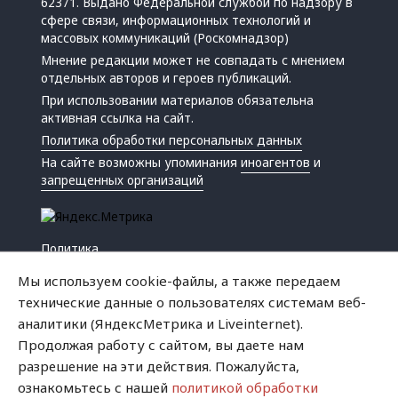
62371. Выдано Федеральной службой по надзору в
сфере связи, информационных технологий и
массовых коммуникаций (Роскомнадзор)
Мнение редакции может не совпадать с мнением
отдельных авторов и героев публикаций.
При использовании материалов обязательна
активная ссылка на сайт.
Политика обработки персональных данных
На сайте возможны упоминания
иноагентов
и
запрещенных организаций
Политика
Экономика
Мы используем cookie-файлы, а также передаем
Жизнь
технические данные о пользователях системам веб-
Происшествия
аналитики (ЯндексМетрика и Liveinternet).
Культура
Продолжая работу с сайтом, вы даете нам
Республика
разрешение на эти действия. Пожалуйста,
Криминал
ознакомьтесь с нашей
политикой обработки