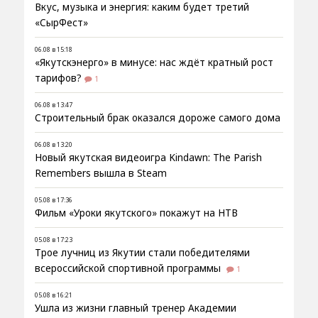
Вкус, музыка и энергия: каким будет третий
«СырФест»
06.08 в 15:18
«Якутскэнерго» в минусе: нас ждёт кратный рост
тарифов?
1
06.08 в 13:47
Строительный брак оказался дороже самого дома
06.08 в 13:20
Новый якутская видеоигра Kindawn: The Parish
Remembers вышла в Steam
05.08 в 17:36
Фильм «Уроки якутского» покажут на НТВ
05.08 в 17:23
Трое лучниц из Якутии стали победителями
всероссийской спортивной программы
1
05.08 в 16:21
Ушла из жизни главный тренер Академии