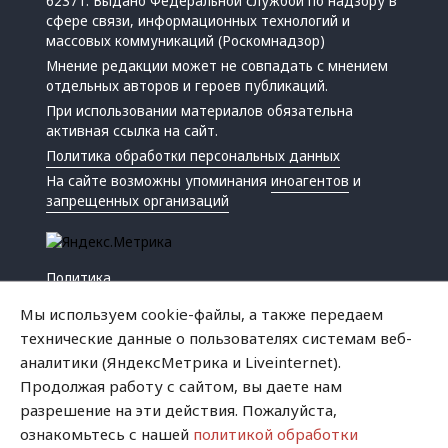
62371. Выдано Федеральной службой по надзору в
сфере связи, информационных технологий и
массовых коммуникаций (Роскомнадзор)
Мнение редакции может не совпадать с мнением
отдельных авторов и героев публикаций.
При использовании материалов обязательна
активная ссылка на сайт.
Политика обработки персональных данных
На сайте возможны упоминания
иноагентов
и
запрещенных организаций
Политика
Экономика
Мы используем cookie-файлы, а также передаем
Жизнь
технические данные о пользователях системам веб-
Происшествия
аналитики (ЯндексМетрика и Liveinternet).
Культура
Продолжая работу с сайтом, вы даете нам
Республика
разрешение на эти действия. Пожалуйста,
Криминал
ознакомьтесь с нашей
политикой обработки