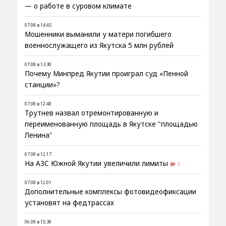
— о работе в суровом климате
07.08 в 14:45
Мошенники выманили у матери погибшего
военнослужащего из Якутска 5 млн рублей
07.08 в 13:30
Почему Минпред Якутии проиграл суд «Пенной
станции»?
07.08 в 12:48
Трутнев назвал отремонтированную и
переименованную площадь в Якутске "площадью
Ленина"
07.08 в 12:17
На АЗС Южной Якутии увеличили лимиты
1
07.08 в 12:01
Дополнительные комплексы фотовидеофиксации
установят на федтрассах
06.08 в 15:39