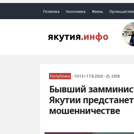
Политика
Экономика
Жизнь
Происшестви
Республика
•
10:13 / 17.8.2020
•
2358
Бывший замминист
Якутии предстанет
мошенничестве