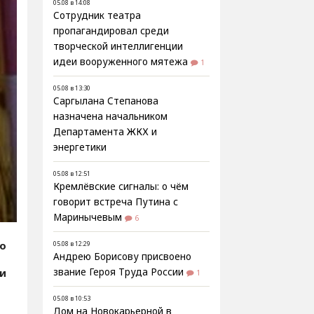
05.08 в 14:08
Сотрудник театра
пропагандировал среди
творческой интеллигенции
идеи вооруженного мятежа
1
05.08 в 13:30
Саргылана Степанова
назначена начальником
Департамента ЖКХ и
энергетики
05.08 в 12:51
Кремлёвские сигналы: о чём
говорит встреча Путина с
Маринычевым
6
fo
05.08 в 12:29
Андрею Борисову присвоено
ии
звание Героя Труда России
1
05.08 в 10:53
Дом на Новокарьерной в