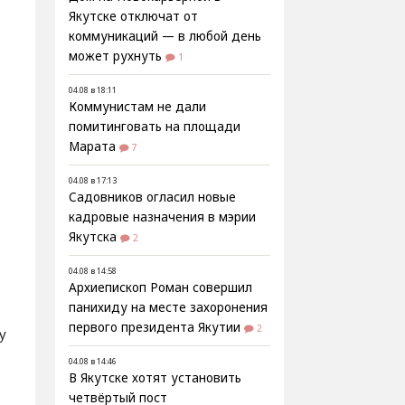
Якутске отключат от
коммуникаций — в любой день
может рухнуть
1
04.08 в 18:11
Коммунистам не дали
помитинговать на площади
Марата
7
04.08 в 17:13
Садовников огласил новые
кадровые назначения в мэрии
Якутска
2
04.08 в 14:58
Архиепископ Роман совершил
панихиду на месте захоронения
первого президента Якутии
2
у
04.08 в 14:46
В Якутске хотят установить
четвёртый пост