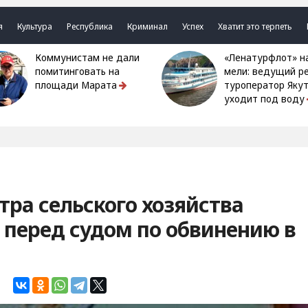
я
Культура
Республика
Криминал
Успех
Хватит это терпеть
Коммунистам не дали
«Ленатурфлот» на
помитинговать на
мели: ведущий р
площади Марата
туроператор Яку
уходит под воду
ра сельского хозяйства
 перед судом по обвинению в