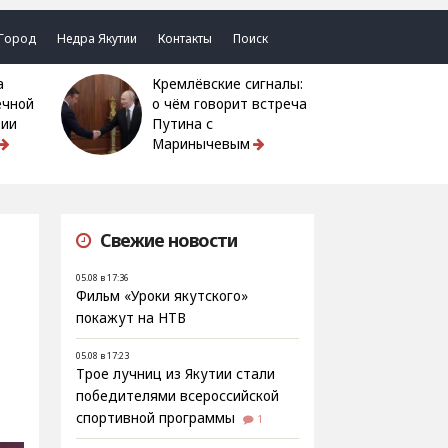
Город
Недра Якутии
Контакты
Поиск
Кремлёвские сигналы:
ечной
о чём говорит встреча
тии
Путина с
Маринычевым
Свежие новости
05.08 в 17:36
Фильм «Уроки якутского»
покажут на НТВ
05.08 в 17:23
Трое лучниц из Якутии стали
победителями всероссийской
спортивной программы
1