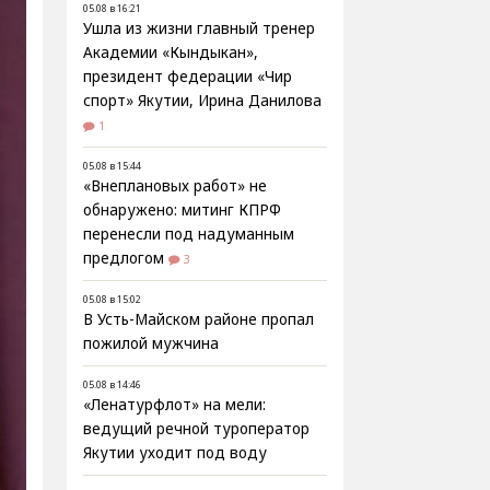
05.08 в 16:21
Ушла из жизни главный тренер
Академии «Кындыкан»,
президент федерации «Чир
спорт» Якутии, Ирина Данилова
1
05.08 в 15:44
«Внеплановых работ» не
обнаружено: митинг КПРФ
перенесли под надуманным
предлогом
3
05.08 в 15:02
В Усть-Майском районе пропал
пожилой мужчина
05.08 в 14:46
«Ленатурфлот» на мели:
ведущий речной туроператор
Якутии уходит под воду