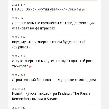
07.08 в 12:17
На АЗС Южной Якутии увеличили лимиты
1
07.08 в 12:01
Дополнительные комплексы фотовидеофиксации
установят на федтрассах
06.08 в 15:39
Вкус, музыка и энергия: каким будет третий
«СырФест»
06.08 в 15:18
«Якутскэнерго» в минусе: нас ждёт кратный рост
тарифов?
1
06.08 в 13:47
Строительный брак оказался дороже самого дома
06.08 в 13:20
Новый якутская видеоигра Kindawn: The Parish
Remembers вышла в Steam
05.08 в 17:36