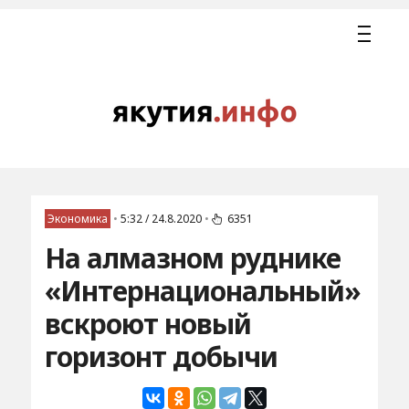
Экономика
•
5:32 / 24.8.2020
•
6351
На алмазном руднике
«Интернациональный»
вскроют новый
горизонт добычи