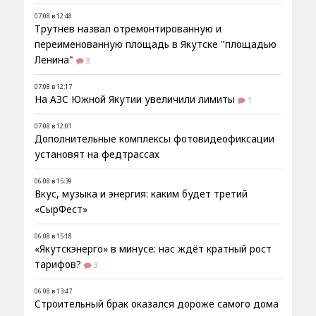
07.08 в 12:48
Трутнев назвал отремонтированную и
переименованную площадь в Якутске "площадью
Ленина"
3
07.08 в 12:17
На АЗС Южной Якутии увеличили лимиты
1
07.08 в 12:01
Дополнительные комплексы фотовидеофиксации
установят на федтрассах
06.08 в 15:39
Вкус, музыка и энергия: каким будет третий
«СырФест»
06.08 в 15:18
«Якутскэнерго» в минусе: нас ждёт кратный рост
тарифов?
3
06.08 в 13:47
Строительный брак оказался дороже самого дома