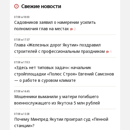
Свежие новости
07.08 в 18:00
Садовников заявил о намерении усилить
полномочия глав на местах
2
07.08 в 17:37
Глава «Железных дорог Якутии» поздравил
строителей с профессиональным праздником
1
07.08 в 17:03
«Здесь нет типовых задач»: начальник
стройплощадки «Полюс Строя» Евгений Самсонов
— о работе в суровом климате
07.08 в 14:45
Мошенники выманили у матери погибшего
военнослужащего из Якутска 5 млн рублей
07.08 в 13:30
Почему Минпред Якутии проиграл суд «Пенной
станции»?