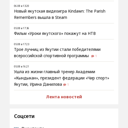
06.08 в 13:20
Новый якутская видеоигра Kindawn: The Parish
Remembers вышла в Steam
05.08 в 17:36
Фильм «Уроки якутского» покажут на НТВ
05.08 в 17:23
Трое лучниц из Якутии стали победителями
всероссийской спортивной программы
1
05.08 в 16:21
Ушла из жизни главный тренер Академии
«Кындыкан», президент федерации «Чир спорт»
Якутии, Ирина Данилова
1
Лента новостей
Соцсети