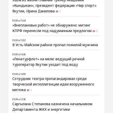
«Кындыкан», президент федерации «Чир спорт»
Якутии, Ирина Данилова
1
05.08 в 15:44
«Внеплановых работ» не обнаружено: митинг
КПРФ перенесли под надуманным предлогом
3
05.08 в 15:02
В Усть-Майском районе пропал пожилой мужчина
05.08 в 14:46
«Ленатурфлот» на мели: ведущий речной
туроператор Якутии уходит под воду
05.08 в 14:08
Сотрудник театра пропагандировал среди
творческой интеллигенции идеи вооруженного
мятежа
1
05.08 в 13:30
Саргылана Степанова назначена начальником
Департамента ЖКХ и энергетики