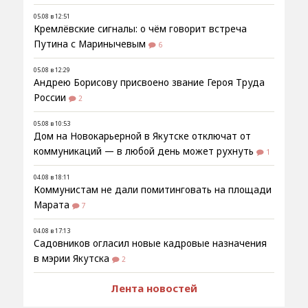
05.08 в 12:51
Кремлёвские сигналы: о чём говорит встреча
Путина с Маринычевым
6
05.08 в 12:29
Андрею Борисову присвоено звание Героя Труда
России
2
05.08 в 10:53
Дом на Новокарьерной в Якутске отключат от
коммуникаций — в любой день может рухнуть
1
04.08 в 18:11
Коммунистам не дали помитинговать на площади
Марата
7
04.08 в 17:13
Садовников огласил новые кадровые назначения
в мэрии Якутска
2
Лента новостей