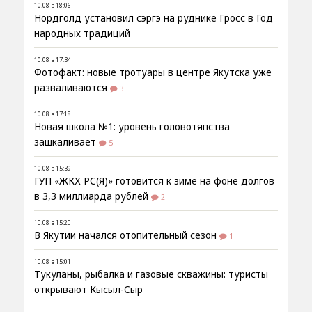
10.08 в 18:06
Нордголд установил сэргэ на руднике Гросс в Год
народных традиций
10.08 в 17:34
Фотофакт: новые тротуары в центре Якутска уже
разваливаются
3
10.08 в 17:18
Новая школа №1: уровень головотяпства
зашкаливает
5
10.08 в 15:39
ГУП «ЖКХ РС(Я)» готовится к зиме на фоне долгов
в 3,3 миллиарда рублей
2
10.08 в 15:20
В Якутии начался отопительный сезон
1
10.08 в 15:01
Тукуланы, рыбалка и газовые скважины: туристы
открывают Кысыл-Сыр