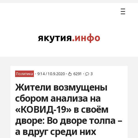
Политика
•
9:14 / 10.9.2020
•
6291
•
3
Жители возмущены
сбором анализа на
«КОВИД-19» в своём
дворе: Во дворе толпа –
а вдруг среди них