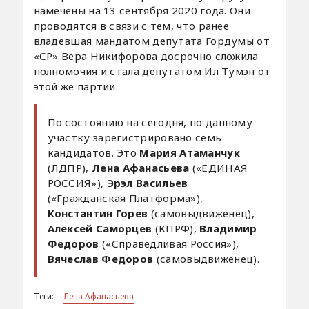
намечены на 13 сентября 2020 года. Они
проводятся в связи с тем, что ранее
владевшая мандатом депутата Гордумы от
«СР» Вера Никифорова досрочно сложила
полномочия и стала депутатом Ил Тумэн от
этой же партии.
По состоянию на сегодня, по данному
участку зарегистрировано семь
кандидатов. Это
Мария Атаманчук
(ЛДПР),
Лена Афанасьева
(«ЕДИНАЯ
РОССИЯ»),
Эрэл Васильев
(«Гражданская Платформа»),
Константин Горев
(самовыдвиженец),
Алексей Саморцев
(КПРФ),
Владимир
Федоров
(«Справедливая Россия»),
Вячеслав Федоров
(самовыдвиженец).
Теги:
Лена Афанасьева