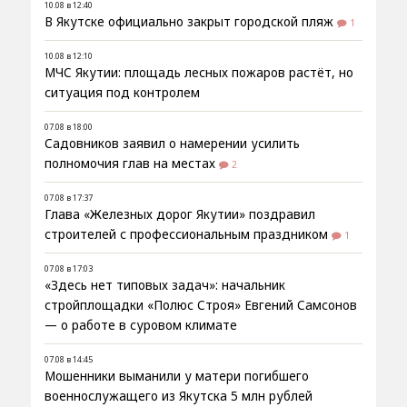
10.08 в 12:40
В Якутске официально закрыт городской пляж
1
10.08 в 12:10
МЧС Якутии: площадь лесных пожаров растёт, но
ситуация под контролем
07.08 в 18:00
Садовников заявил о намерении усилить
полномочия глав на местах
2
07.08 в 17:37
Глава «Железных дорог Якутии» поздравил
строителей с профессиональным праздником
1
07.08 в 17:03
«Здесь нет типовых задач»: начальник
стройплощадки «Полюс Строя» Евгений Самсонов
— о работе в суровом климате
07.08 в 14:45
Мошенники выманили у матери погибшего
военнослужащего из Якутска 5 млн рублей