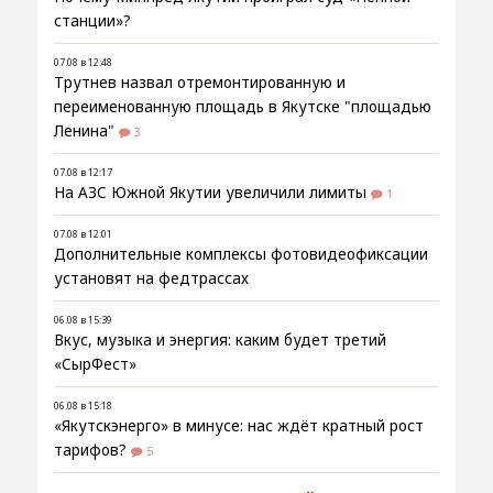
станции»?
07.08 в 12:48
Трутнев назвал отремонтированную и
переименованную площадь в Якутске "площадью
Ленина"
3
07.08 в 12:17
На АЗС Южной Якутии увеличили лимиты
1
07.08 в 12:01
Дополнительные комплексы фотовидеофиксации
установят на федтрассах
06.08 в 15:39
Вкус, музыка и энергия: каким будет третий
«СырФест»
06.08 в 15:18
«Якутскэнерго» в минусе: нас ждёт кратный рост
тарифов?
5