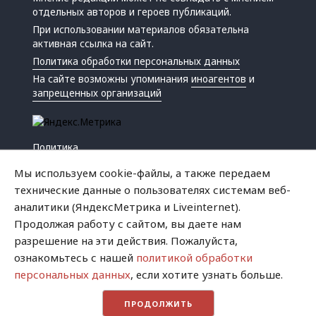
отдельных авторов и героев публикаций.
При использовании материалов обязательна
активная ссылка на сайт.
Политика обработки персональных данных
На сайте возможны упоминания
иноагентов
и
запрещенных организаций
Политика
Экономика
Мы используем cookie-файлы, а также передаем
Жизнь
технические данные о пользователях системам веб-
Происшествия
аналитики (ЯндексМетрика и Liveinternet).
Культура
Продолжая работу с сайтом, вы даете нам
Республика
разрешение на эти действия. Пожалуйста,
Криминал
ознакомьтесь с нашей
политикой обработки
Успех
персональных данных
, если хотите узнать больше.
Хватит это терпеть
ПРОДОЛЖИТЬ
Город