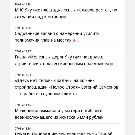
10.08 в 12:10
МЧС Якутии: площадь лесных пожаров растёт, но
ситуация под контролем
07.08 в 18:00
Садовников заявил о намерении усилить
полномочия глав на местах
2
07.08 в 17:37
Глава «Железных дорог Якутии» поздравил
строителей с профессиональным праздником
1
07.08 в 17:03
«Здесь нет типовых задач»: начальник
стройплощадки «Полюс Строя» Евгений Самсонов
— о работе в суровом климате
07.08 в 14:45
Мошенники выманили у матери погибшего
военнослужащего из Якутска 5 млн рублей
07.08 в 13:30
Почему Минпред Якутии проиграл суд «Пенной