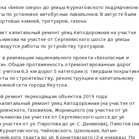
нка «Белое озеро» до улицы Курнатовского подрядчиком
ы по установке автобусных павильонов. В августе были
ртовых камней, тротуаров, газона.
ает капитальный ремонт улиц Автодорожная на участке
ьникова на участке от Сергеляхского шоссе до улицы
 ведутся работы по устройству тротуаров.
т в реализации национального проекта «Безопасные и
ги». Общая протяженность отремонтированных дорог
 с учетом 6,3 км дорог 5 категории (с твердым покрытие
боты по строительству, реконструкции и капитальному
ожной сети города Якутска.
ый ремонт переходящих объектов 2019 года:
капитальный ремонт улиц Автодорожная (на участке от
рлинского, Газовиков, Жорницкого (на участке от ул.
льникова (на участке от Сергеляхского шоссе до ул.
участке от ул. Пирогова до ул. С. Данилова), Пилотов (н
 Курнатовского), Чайковского, Школьная, Хатын-
юйского тракта до ул. Курнатовского (2-я очередь). По