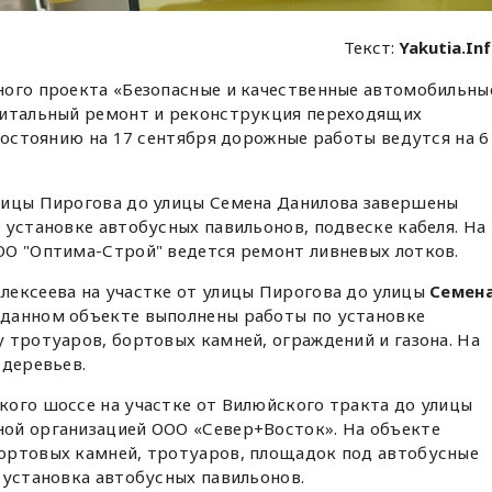
Текст:
Yakutia.In
ного проекта «Безопасные и качественные автомобильны
питальный ремонт и реконструкция переходящих
 состоянию на 17 сентября дорожные работы ведутся на 6
лицы Пирогова до улицы Семена Данилова завершены
 установке автобусных павильонов, подвеске кабеля. На
ОО "Оптима-Строй" ведется ремонт ливневых лотков.
лексеева на участке от улицы Пирогова до улицы
Семен
данном объекте выполнены работы по установке
 тротуаров, бортовых камней, ограждений и газона. На
 деревьев.
кого шоссе на участке от Вилюйского тракта до улицы
ой организацией ООО «Север+Восток». На объекте
ортовых камней, тротуаров, площадок под автобусные
 установка автобусных павильонов.