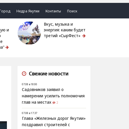
Город
Недра Якутии
Контакты
Поиск
Вкус, музыка и
ую и
энергия: каким будет
ю
третий «СырФест»
ке
а"
Свежие новости
07.08 в 18:00
Садовников заявил о
намерении усилить полномочия
глав на местах
2
07.08 в 17:37
Глава «Железных дорог Якутии»
поздравил строителей с