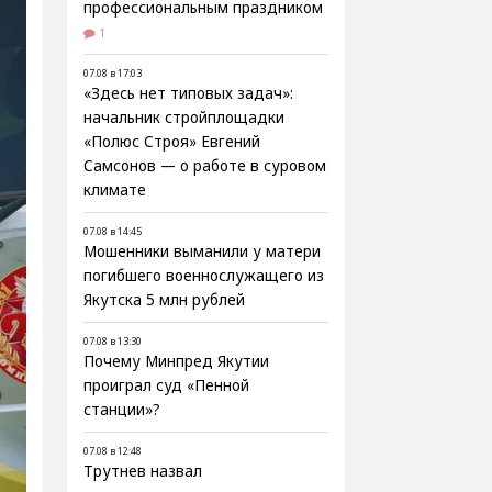
профессиональным праздником
1
07.08 в 17:03
«Здесь нет типовых задач»:
начальник стройплощадки
«Полюс Строя» Евгений
Самсонов — о работе в суровом
климате
07.08 в 14:45
Мошенники выманили у матери
погибшего военнослужащего из
Якутска 5 млн рублей
07.08 в 13:30
Почему Минпред Якутии
проиграл суд «Пенной
станции»?
07.08 в 12:48
Трутнев назвал