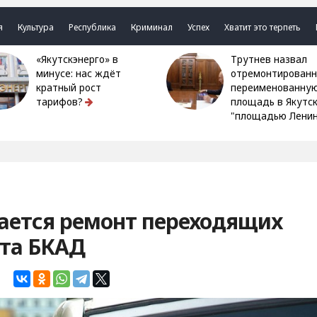
я
Культура
Республика
Криминал
Успех
Хватит это терпеть
«Якутскэнерго» в
Трутнев назвал
минусе: нас ждёт
отремонтированн
кратный рост
переименованну
тарифов?
площадь в Якутс
"площадью Ленин
ается ремонт переходящих
кта БКАД