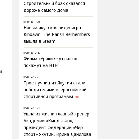
Строительный брак оказался
дороже самого дома
06.08 в 13:20
Новый якутская видеоигра
Kindawn: The Parish Remembers
вышла в Steam
05.08 в 17:36
Фильм «Уроки якутского»
покажут на НТВ
м
05.08 в 17:23
Трое лучниц из Якутии стали
победителями всероссийской
спортивной программы
1
05.08 в 16:21
Ушла из жизни главный тренер
Академии «Кындыкан»,
а
президент федерации «Чир
спорт» Якутии, Ирина Данилова