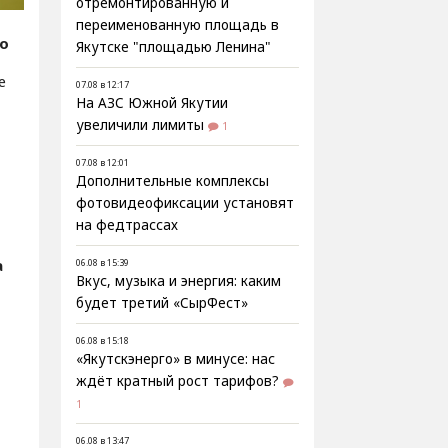
отремонтированную и
переименованную площадь в
fo
Якутске "площадью Ленина"
е
07.08 в 12:17
На АЗС Южной Якутии
увеличили лимиты
1
07.08 в 12:01
Дополнительные комплексы
фотовидеофиксации установят
на федтрассах
а
06.08 в 15:39
Вкус, музыка и энергия: каким
будет третий «СырФест»
06.08 в 15:18
«Якутскэнерго» в минусе: нас
ждёт кратный рост тарифов?
1
06.08 в 13:47