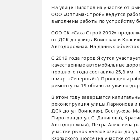
На улице Пилотов на участке от ры
ООО «Оптима-Строй» ведутся работ
выполнены работы по устройству бо
ООО СК «Саха Строй 2002» продолж
от ДСК до улицы Воинская и Красил
Автодорожная. На данных объектах
С 2019 года город Якутск участвуе
качественные автомобильные доро
прошлого года составила 25,8 км –
в мкр. «Северный»). Проведены ра
ремонту на 19 объектах улично-дор
В этом году завершатся капитальн
реконструкция улицы Ларионова и 
ДСК до ул. Воинская), Бестужева-Ма
Пирогова до ул. С. Данилова), Краси
Автодорожная), Петра Алексеева (на 
участке рынок «Белое озеро» до ул.
Юряхского шоссе (на участке от Вил