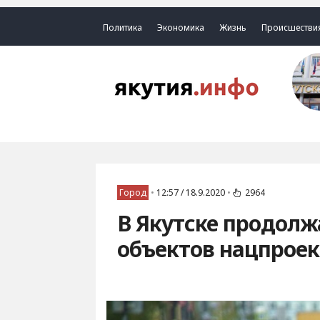
Политика
Экономика
Жизнь
Происшестви
Город
•
12:57 / 18.9.2020
•
2964
В Якутске продолж
объектов нацпрое