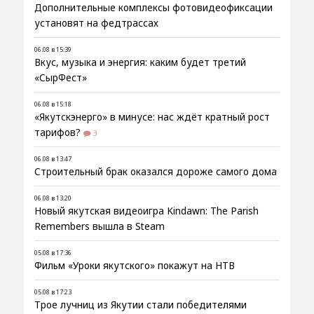
Дополнительные комплексы фотовидеофиксации
установят на федтрассах
06.08 в 15:39
Вкус, музыка и энергия: каким будет третий
«СырФест»
06.08 в 15:18
«Якутскэнерго» в минусе: нас ждёт кратный рост
тарифов?
3
06.08 в 13:47
Строительный брак оказался дороже самого дома
06.08 в 13:20
Новый якутская видеоигра Kindawn: The Parish
Remembers вышла в Steam
05.08 в 17:36
Фильм «Уроки якутского» покажут на НТВ
05.08 в 17:23
Трое лучниц из Якутии стали победителями