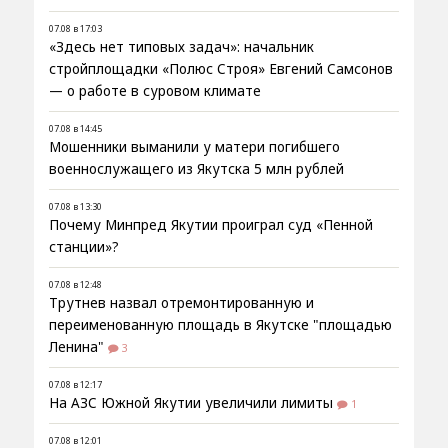
07.08 в 17:03
«Здесь нет типовых задач»: начальник
стройплощадки «Полюс Строя» Евгений Самсонов
— о работе в суровом климате
07.08 в 14:45
Мошенники выманили у матери погибшего
военнослужащего из Якутска 5 млн рублей
07.08 в 13:30
Почему Минпред Якутии проиграл суд «Пенной
станции»?
07.08 в 12:48
Трутнев назвал отремонтированную и
переименованную площадь в Якутске "площадью
Ленина"
3
07.08 в 12:17
На АЗС Южной Якутии увеличили лимиты
1
07.08 в 12:01