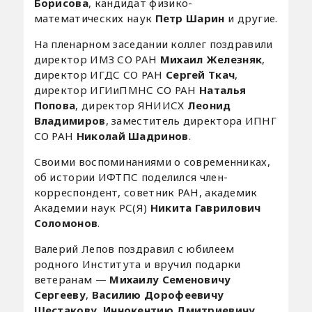
Борисова
, кандидат физико-
математических наук
Петр Шарин
и другие.
На пленарном заседании коллег поздравили
директор ИМЗ СО РАН
Михаил Железняк
,
директор ИГДС СО РАН
Сергей Ткач
,
директор ИГИиПМНС СО РАН
Наталья
Попова
, директор ЯНИИСХ
Леонид
Владимиров
, заместитель директора ИПНГ
СО РАН
Николай Шадринов
.
Своими воспоминаниями о современниках,
об истории ИФТПС поделился член-
корреспондент, советник РАН, академик
Академии наук РС(Я)
Никита Гаврилович
Соломонов
.
Валерий Лепов поздравил с юбилеем
родного Института и вручил подарки
ветеранам —
Михаилу Семеновичу
Сергееву
,
Василию Дорофеевичу
Шестакову
,
Иннокентию Дмитриевичу