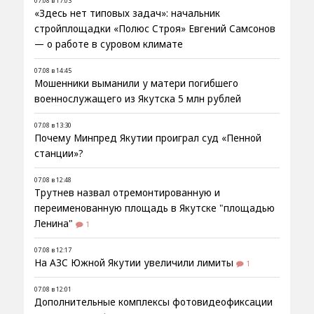
07.08 в 17:03
«Здесь нет типовых задач»: начальник
стройплощадки «Полюс Строя» Евгений Самсонов
— о работе в суровом климате
07.08 в 14:45
Мошенники выманили у матери погибшего
военнослужащего из Якутска 5 млн рублей
07.08 в 13:30
Почему Минпред Якутии проиграл суд «Пенной
станции»?
07.08 в 12:48
Трутнев назвал отремонтированную и
переименованную площадь в Якутске "площадью
Ленина"
1
07.08 в 12:17
На АЗС Южной Якутии увеличили лимиты
1
07.08 в 12:01
Дополнительные комплексы фотовидеофиксации