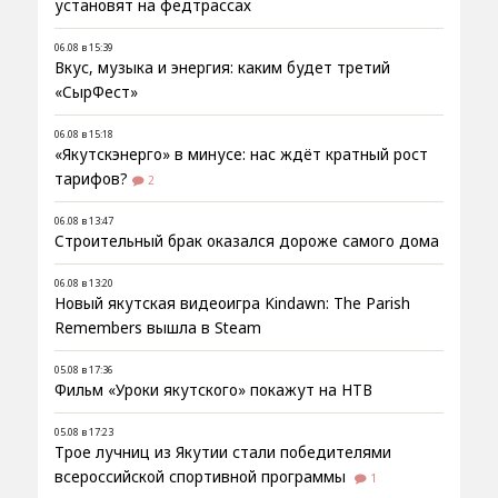
установят на федтрассах
06.08 в 15:39
Вкус, музыка и энергия: каким будет третий
«СырФест»
06.08 в 15:18
«Якутскэнерго» в минусе: нас ждёт кратный рост
тарифов?
2
06.08 в 13:47
Строительный брак оказался дороже самого дома
06.08 в 13:20
Новый якутская видеоигра Kindawn: The Parish
Remembers вышла в Steam
05.08 в 17:36
Фильм «Уроки якутского» покажут на НТВ
05.08 в 17:23
Трое лучниц из Якутии стали победителями
всероссийской спортивной программы
1