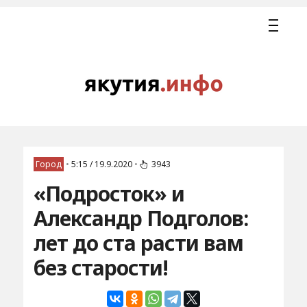
Город
•
5:15 / 19.9.2020
•
3943
«Подросток» и
Александр Подголов:
лет до ста расти вам
без старости!