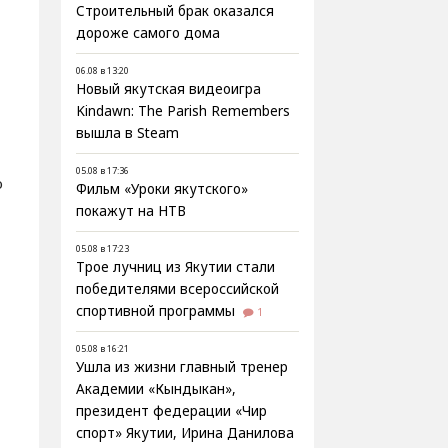
Строительный брак оказался
дороже самого дома
06.08 в 13:20
Новый якутская видеоигра
Kindawn: The Parish Remembers
вышла в Steam
05.08 в 17:36
ю
Фильм «Уроки якутского»
покажут на НТВ
05.08 в 17:23
Трое лучниц из Якутии стали
победителями всероссийской
спортивной программы
1
05.08 в 16:21
Ушла из жизни главный тренер
Академии «Кындыкан»,
президент федерации «Чир
спорт» Якутии, Ирина Данилова