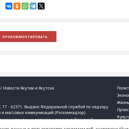
/ Новости Якутии и Якутска
Полит
Эконо
Жизн
 77 - 62371. Выдано Федеральной службой по надзору
Проис
й и массовых коммуникаций (Роскомнадзор)
Культ
ением отдельных авторов и героев публикаций.
Респу
 активная ссылка на сайт.
ские данные о пользователях системам веб-аналитики (Янде