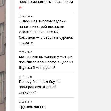
профессиональным праздником
1
07.08 в 17:03
«Здесь нет типовых задач»:
начальник стройплощадки
«Полюс Строя» Евгений
Самсонов — о работе в суровом
климате
07.08 в 14:45
Мошенники выманили у матери
погибшего военнослужащего из
Якутска 5 млн рублей
07.08 в 13:30
Почему Минпред Якутии
проиграл суд «Пенной
станции»?
07.08 в 12:48
Трутнев назвал