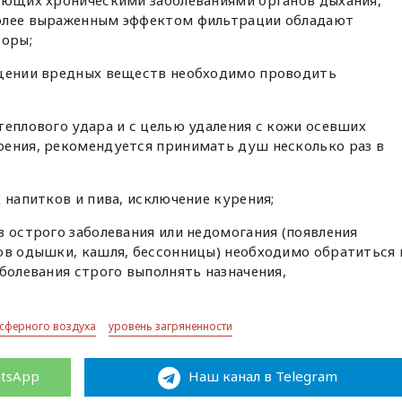
дающих хроническими заболеваниями органов дыхания,
более выраженным эффектом фильтрации обладают
оры;
ещении вредных веществ необходимо проводить
теплового удара и с целью удаления с кожи осевших
рения, рекомендуется принимать душ несколько раз в
 напитков и пива, исключение курения;
в острого заболевания или недомогания (появления
ов одышки, кашля, бессонницы) необходимо обратиться 
аболевания строго выполнять назначения,
сферного воздуха
уровень загряненности
atsApp
Наш канал в Telegram