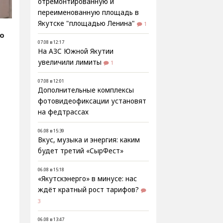
отремонтированную и
переименованную площадь в
Якутске "площадью Ленина"
1
fo
07.08 в 12:17
На АЗС Южной Якутии
увеличили лимиты
1
07.08 в 12:01
Дополнительные комплексы
фотовидеофиксации установят
на федтрассах
06.08 в 15:39
Вкус, музыка и энергия: каким
будет третий «СырФест»
06.08 в 15:18
«Якутскэнерго» в минусе: нас
ждёт кратный рост тарифов?
3
06.08 в 13:47