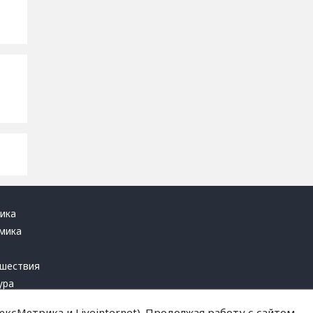
ика
мика
ь
шествия
ура
блика
ксМетрика и Liveinternet). Продолжая работу с сайтом,