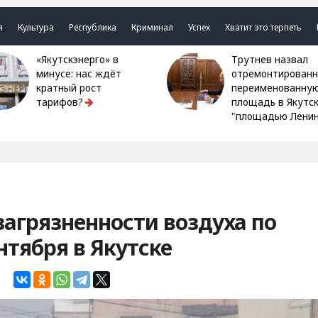
я
Культура
Республика
Криминал
Успех
Хватит это терпеть
«Якутскэнерго» в
Трутнев назвал
минусе: нас ждёт
отремонтированн
кратный рост
переименованну
тарифов?
площадь в Якутс
"площадью Ленин
загрязненности воздуха по
нтября в Якутске