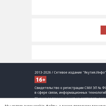
2013-2026 / Сетевое издание "Якутия.Инфо"
Свидетельство о регистрации СМИ ЭЛ № ФС
в сфере связи, информационных технологи
Мнение редакции может не совпадать с мн
При использовании материалов обязательна
Мы используем cookie-файлы, а также передаем техниче