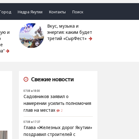
Город
Недра Якутии
Контакты
Поиск
Вкус, музыка и
ую и
энергия: каким будет
ю
третий «СырФест»
ке
а"
Свежие новости
07.08 в 18:00
Садовников заявил о
намерении усилить полномочия
глав на местах
2
07.08 в 17:37
Глава «Железных дорог Якутии»
поздравил строителей с