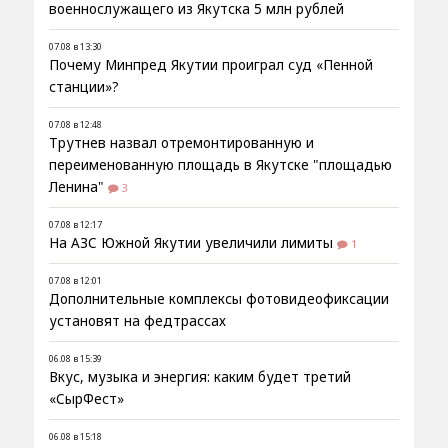
военнослужащего из Якутска 5 млн рублей
07.08 в 13:30
Почему Минпред Якутии проиграл суд «Пенной
станции»?
07.08 в 12:48
Трутнев назвал отремонтированную и
переименованную площадь в Якутске "площадью
Ленина"
3
07.08 в 12:17
На АЗС Южной Якутии увеличили лимиты
1
07.08 в 12:01
Дополнительные комплексы фотовидеофиксации
установят на федтрассах
06.08 в 15:39
Вкус, музыка и энергия: каким будет третий
«СырФест»
06.08 в 15:18