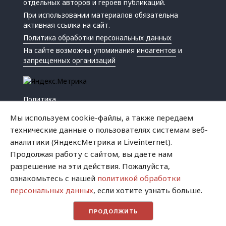
отдельных авторов и героев публикаций.
При использовании материалов обязательна
активная ссылка на сайт.
Политика обработки персональных данных
На сайте возможны упоминания
иноагентов
и
запрещенных организаций
Политика
Экономика
Мы используем cookie-файлы, а также передаем
Жизнь
технические данные о пользователях системам веб-
Происшествия
аналитики (ЯндексМетрика и Liveinternet).
Культура
Продолжая работу с сайтом, вы даете нам
Республика
разрешение на эти действия. Пожалуйста,
Криминал
ознакомьтесь с нашей
политикой обработки
Успех
персональных данных
, если хотите узнать больше.
Хватит это терпеть
ПРОДОЛЖИТЬ
Город