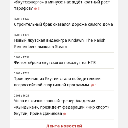
«Якутскэнерго» в минусе: нас ждёт кратный рост
тарифов?
3
06.08 в 13:47
Строительный брак оказался дороже самого дома
06.08 в 13:20
Новый якутская видеоигра Kindawn: The Parish
Remembers вышла в Steam
05.08 в 17:36
Фильм «Уроки якутского» покажут на НТВ
05.08 в 17:23
Трое лучниц из Якутии стали победителями
всероссийской спортивной программы
1
05.08 в 16:21
Ушла из жизни главный тренер Академии
«Кындыкан», президент федерации «Чир спорт»
Якутии, Ирина Данилова
1
Лента новостей