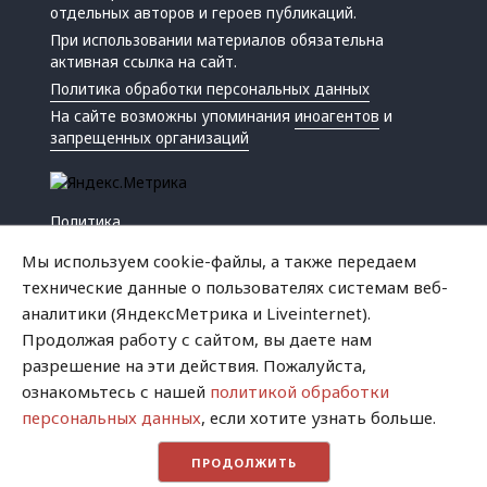
отдельных авторов и героев публикаций.
При использовании материалов обязательна
активная ссылка на сайт.
Политика обработки персональных данных
На сайте возможны упоминания
иноагентов
и
запрещенных организаций
Политика
Экономика
Мы используем cookie-файлы, а также передаем
Жизнь
технические данные о пользователях системам веб-
Происшествия
аналитики (ЯндексМетрика и Liveinternet).
Культура
Продолжая работу с сайтом, вы даете нам
Республика
разрешение на эти действия. Пожалуйста,
Криминал
ознакомьтесь с нашей
политикой обработки
Успех
персональных данных
, если хотите узнать больше.
Хватит это терпеть
ПРОДОЛЖИТЬ
Город