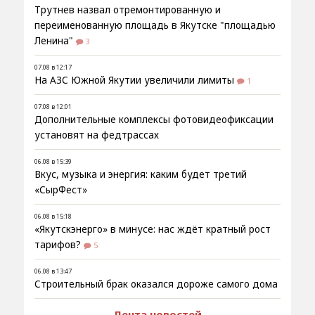
Трутнев назвал отремонтированную и
переименованную площадь в Якутске "площадью
Ленина"
3
07.08 в 12:17
На АЗС Южной Якутии увеличили лимиты
1
07.08 в 12:01
Дополнительные комплексы фотовидеофиксации
установят на федтрассах
06.08 в 15:39
Вкус, музыка и энергия: каким будет третий
«СырФест»
06.08 в 15:18
«Якутскэнерго» в минусе: нас ждёт кратный рост
тарифов?
5
06.08 в 13:47
Строительный брак оказался дороже самого дома
Лента новостей