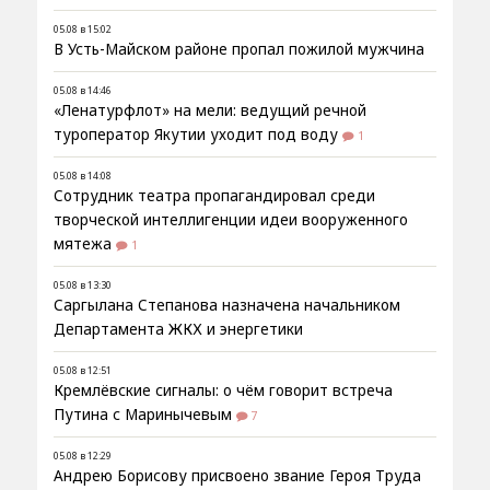
05.08 в 15:02
В Усть-Майском районе пропал пожилой мужчина
05.08 в 14:46
«Ленатурфлот» на мели: ведущий речной
туроператор Якутии уходит под воду
1
05.08 в 14:08
Сотрудник театра пропагандировал среди
творческой интеллигенции идеи вооруженного
мятежа
1
05.08 в 13:30
Саргылана Степанова назначена начальником
Департамента ЖКХ и энергетики
05.08 в 12:51
Кремлёвские сигналы: о чём говорит встреча
Путина с Маринычевым
7
05.08 в 12:29
Андрею Борисову присвоено звание Героя Труда