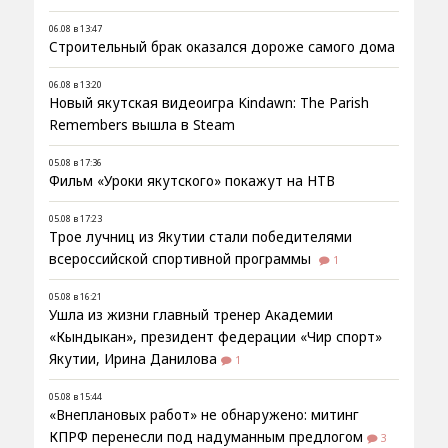
06.08 в 13:47
Строительный брак оказался дороже самого дома
06.08 в 13:20
Новый якутская видеоигра Kindawn: The Parish
Remembers вышла в Steam
05.08 в 17:36
Фильм «Уроки якутского» покажут на НТВ
05.08 в 17:23
Трое лучниц из Якутии стали победителями
всероссийской спортивной программы
1
05.08 в 16:21
Ушла из жизни главный тренер Академии
«Кындыкан», президент федерации «Чир спорт»
Якутии, Ирина Данилова
1
05.08 в 15:44
«Внеплановых работ» не обнаружено: митинг
КПРФ перенесли под надуманным предлогом
3