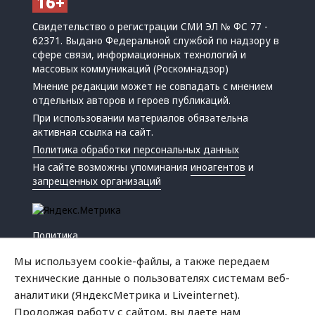
Свидетельство о регистрации СМИ ЭЛ № ФС 77 -
62371. Выдано Федеральной службой по надзору в
сфере связи, информационных технологий и
массовых коммуникаций (Роскомнадзор)
Мнение редакции может не совпадать с мнением
отдельных авторов и героев публикаций.
При использовании материалов обязательна
активная ссылка на сайт.
Политика обработки персональных данных
На сайте возможны упоминания
иноагентов
и
запрещенных организаций
Политика
Экономика
Мы используем cookie-файлы, а также передаем
Жизнь
технические данные о пользователях системам веб-
Происшествия
аналитики (ЯндексМетрика и Liveinternet).
Культура
Продолжая работу с сайтом, вы даете нам