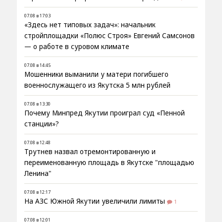
07.08 в 17:03
«Здесь нет типовых задач»: начальник
стройплощадки «Полюс Строя» Евгений Самсонов
— о работе в суровом климате
07.08 в 14:45
Мошенники выманили у матери погибшего
военнослужащего из Якутска 5 млн рублей
07.08 в 13:30
Почему Минпред Якутии проиграл суд «Пенной
станции»?
07.08 в 12:48
Трутнев назвал отремонтированную и
переименованную площадь в Якутске "площадью
Ленина"
07.08 в 12:17
На АЗС Южной Якутии увеличили лимиты
1
07.08 в 12:01