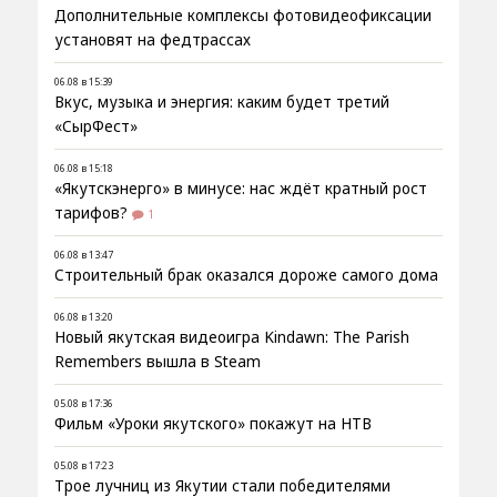
Дополнительные комплексы фотовидеофиксации
установят на федтрассах
06.08 в 15:39
Вкус, музыка и энергия: каким будет третий
«СырФест»
06.08 в 15:18
«Якутскэнерго» в минусе: нас ждёт кратный рост
тарифов?
1
06.08 в 13:47
Строительный брак оказался дороже самого дома
06.08 в 13:20
Новый якутская видеоигра Kindawn: The Parish
Remembers вышла в Steam
05.08 в 17:36
Фильм «Уроки якутского» покажут на НТВ
05.08 в 17:23
Трое лучниц из Якутии стали победителями