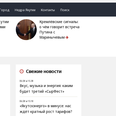
Город
Недра Якутии
Контакты
Поиск
Кремлёвские сигналы:
ями
о чём говорит встреча
Путина с
Маринычевым
Свежие новости
06.08 в 15:39
Вкус, музыка и энергия: каким
будет третий «СырФест»
06.08 в 15:18
«Якутскэнерго» в минусе: нас
ждёт кратный рост тарифов?