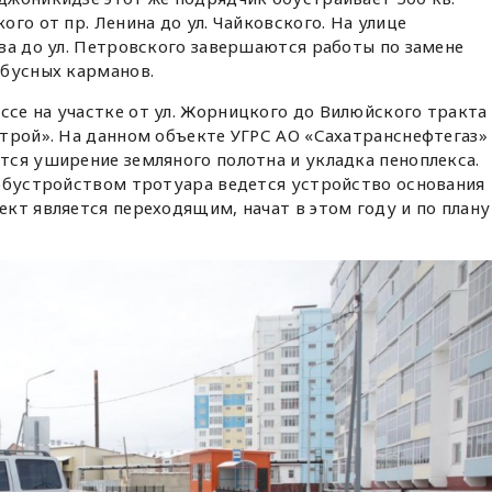
го от пр. Ленина до ул. Чайковского. На улице
ва до ул. Петровского завершаются работы по замене
обусных карманов.
се на участке от ул. Жорницкого до Вилюйского тракта
трой». На данном объекте УГРС АО «Сахатранснефтегаз»
ся уширение земляного полотна и укладка пеноплекса.
 обустройством тротуара ведется устройство основания
кт является переходящим, начат в этом году и по плану