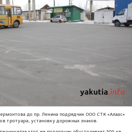
Лермонтова до пр. Ленина подрядчик ООО СТК «Алаас»
ов тротуара, установку дорожных знаков.
джоникидзе этот же подрядчик обустраивает 500 кв.