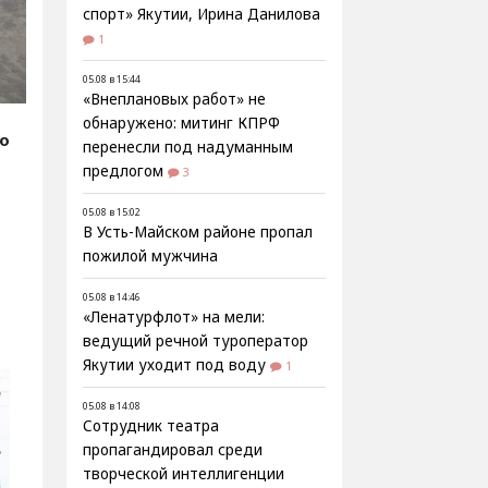
спорт» Якутии, Ирина Данилова
1
05.08 в 15:44
«Внеплановых работ» не
обнаружено: митинг КПРФ
fo
перенесли под надуманным
предлогом
3
05.08 в 15:02
В Усть-Майском районе пропал
пожилой мужчина
05.08 в 14:46
«Ленатурфлот» на мели:
ведущий речной туроператор
Якутии уходит под воду
1
05.08 в 14:08
Сотрудник театра
пропагандировал среди
творческой интеллигенции