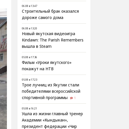
06.08 в 13:47
Строительный брак оказался
дороже самого дома
06.08 в 13:20
Новый якутская видеоигра
Kindawn: The Parish Remembers
вышла в Steam
05.08 в 17:36
Фильм «Уроки якутского»
покажут на НТВ
05.08 в 17:23
Трое лучниц из Якутии стали
победителями всероссийской
спортивной программы
1
05.08 в 16:21
Ушла из жизни главный тренер
Академии «Кындыкан»,
президент федерации «Чир