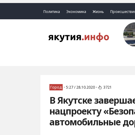
Политика
Экономика
Жизнь
Происшестви
Город
•
5:27 / 28.10.2020
•
3721
В Якутске заверша
нацпроекту «Безоп
автомобильные до