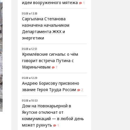
идеи вооруженного мятежа
1
05.08 в 13:30
Саргылана Степанова
назначена начальником
Департамента ЖКХ и
энергетики
05.08 в 12:51
Кремлёвские сигналы: о чём
говорит встреча Путина с
Маринычевым
7
05.08 в 12:29
Андрею Борисову присвоено
звание Героя Труда России
2
05.08 в 10:53
Дом на Новокарьерной в
Якутске отключат от
коммуникаций — в любой день
может рухнуть
1