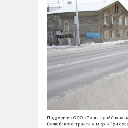
Подрядчик ООО «ТранстройСаха» на
Вилюйского тракта к мкр. «Три сос