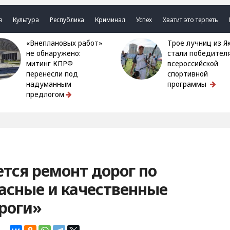
я
Культура
Республика
Криминал
Успех
Хватит это терпеть
«Внеплановых работ»
Трое лучниц из Якутии
не обнаружено:
стали победител
митинг КПРФ
всероссийской
перенесли под
спортивной
надуманным
программы
предлогом
ется ремонт дорог по
асные и качественные
роги»