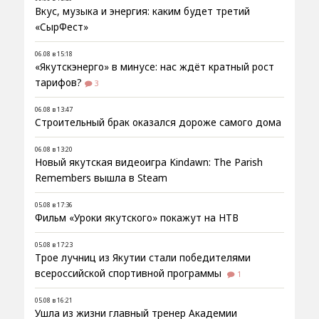
Вкус, музыка и энергия: каким будет третий
«СырФест»
06.08 в 15:18
«Якутскэнерго» в минусе: нас ждёт кратный рост
тарифов?
3
06.08 в 13:47
Строительный брак оказался дороже самого дома
06.08 в 13:20
Новый якутская видеоигра Kindawn: The Parish
Remembers вышла в Steam
05.08 в 17:36
Фильм «Уроки якутского» покажут на НТВ
05.08 в 17:23
Трое лучниц из Якутии стали победителями
всероссийской спортивной программы
1
05.08 в 16:21
Ушла из жизни главный тренер Академии