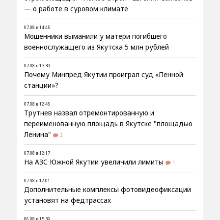
— о работе в суровом климате
07.08 в 14:45
Мошенники выманили у матери погибшего
военнослужащего из Якутска 5 млн рублей
07.08 в 13:30
Почему Минпред Якутии проиграл суд «Пенной
станции»?
07.08 в 12:48
Трутнев назвал отремонтированную и
переименованную площадь в Якутске "площадью
Ленина"
2
07.08 в 12:17
На АЗС Южной Якутии увеличили лимиты
1
07.08 в 12:01
Дополнительные комплексы фотовидеофиксации
установят на федтрассах
06.08 в 15:39