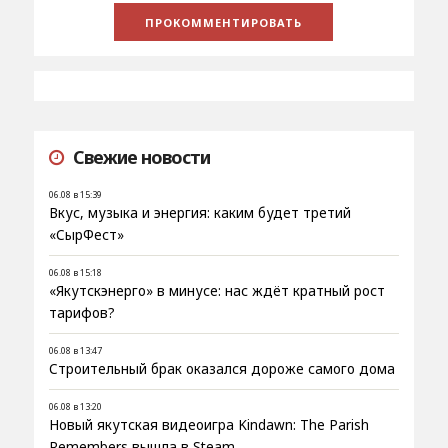
Свежие новости
06.08 в 15:39
Вкус, музыка и энергия: каким будет третий
«СырФест»
06.08 в 15:18
«Якутскэнерго» в минусе: нас ждёт кратный рост
тарифов?
06.08 в 13:47
Строительный брак оказался дороже самого дома
06.08 в 13:20
Новый якутская видеоигра Kindawn: The Parish
Remembers вышла в Steam