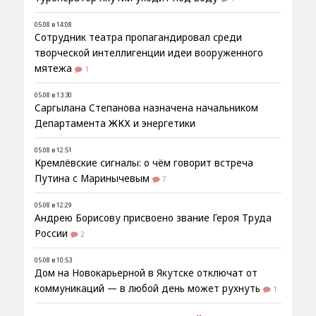
05.08 в 14:08
Сотрудник театра пропагандировал среди
творческой интеллигенции идеи вооруженного
мятежа
1
05.08 в 13:30
Саргылана Степанова назначена начальником
Департамента ЖКХ и энергетики
05.08 в 12:51
Кремлёвские сигналы: о чём говорит встреча
Путина с Маринычевым
7
05.08 в 12:29
Андрею Борисову присвоено звание Героя Труда
России
2
05.08 в 10:53
Дом на Новокарьерной в Якутске отключат от
коммуникаций — в любой день может рухнуть
1