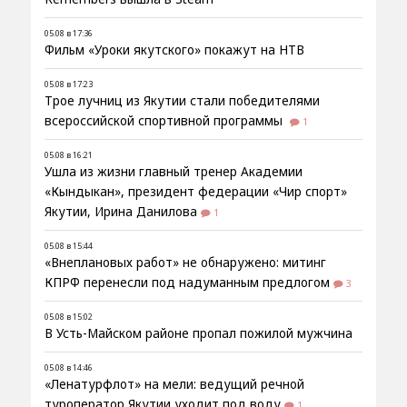
05.08 в 17:36
Фильм «Уроки якутского» покажут на НТВ
05.08 в 17:23
Трое лучниц из Якутии стали победителями
всероссийской спортивной программы
1
05.08 в 16:21
Ушла из жизни главный тренер Академии
«Кындыкан», президент федерации «Чир спорт»
Якутии, Ирина Данилова
1
05.08 в 15:44
«Внеплановых работ» не обнаружено: митинг
КПРФ перенесли под надуманным предлогом
3
05.08 в 15:02
В Усть-Майском районе пропал пожилой мужчина
05.08 в 14:46
«Ленатурфлот» на мели: ведущий речной
туроператор Якутии уходит под воду
1