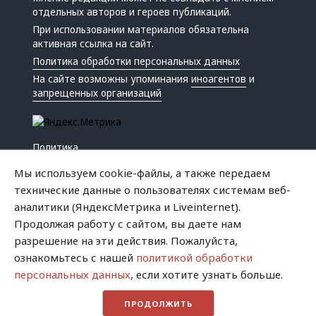
отдельных авторов и героев публикаций.
При использовании материалов обязательна
активная ссылка на сайт.
Политика обработки персональных данных
На сайте возможны упоминания
иноагентов
и
запрещенных организаций
Политика
Экономика
Мы используем cookie-файлы, а также передаем
Жизнь
технические данные о пользователях системам веб-
Происшествия
аналитики (ЯндексМетрика и Liveinternet).
Культура
Продолжая работу с сайтом, вы даете нам
Республика
разрешение на эти действия. Пожалуйста,
Криминал
ознакомьтесь с нашей
политикой обработки
Успех
персональных данных
, если хотите узнать больше.
Хватит это терпеть
ПРОДОЛЖИТЬ
Город