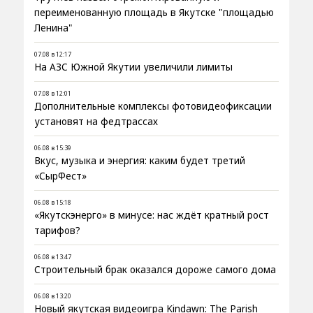
переименованную площадь в Якутске "площадью
Ленина"
07.08 в 12:17
На АЗС Южной Якутии увеличили лимиты
07.08 в 12:01
Дополнительные комплексы фотовидеофиксации
установят на федтрассах
06.08 в 15:39
Вкус, музыка и энергия: каким будет третий
«СырФест»
06.08 в 15:18
«Якутскэнерго» в минусе: нас ждёт кратный рост
тарифов?
06.08 в 13:47
Строительный брак оказался дороже самого дома
06.08 в 13:20
Новый якутская видеоигра Kindawn: The Parish