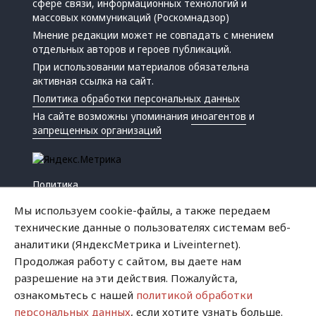
сфере связи, информационных технологий и
массовых коммуникаций (Роскомнадзор)
Мнение редакции может не совпадать с мнением
отдельных авторов и героев публикаций.
При использовании материалов обязательна
активная ссылка на сайт.
Политика обработки персональных данных
На сайте возможны упоминания
иноагентов
и
запрещенных организаций
Политика
Экономика
Мы используем cookie-файлы, а также передаем
Жизнь
технические данные о пользователях системам веб-
Происшествия
аналитики (ЯндексМетрика и Liveinternet).
Культура
Продолжая работу с сайтом, вы даете нам
Республика
разрешение на эти действия. Пожалуйста,
Криминал
ознакомьтесь с нашей
политикой обработки
Успех
персональных данных
, если хотите узнать больше.