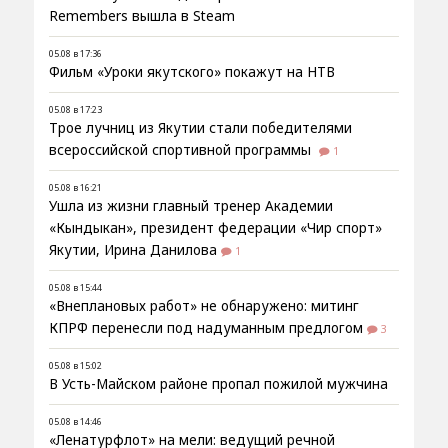
Remembers вышла в Steam
05.08 в 17:36
Фильм «Уроки якутского» покажут на НТВ
05.08 в 17:23
Трое лучниц из Якутии стали победителями
всероссийской спортивной программы
1
05.08 в 16:21
Ушла из жизни главный тренер Академии
«Кындыкан», президент федерации «Чир спорт»
Якутии, Ирина Данилова
1
05.08 в 15:44
«Внеплановых работ» не обнаружено: митинг
КПРФ перенесли под надуманным предлогом
3
05.08 в 15:02
В Усть-Майском районе пропал пожилой мужчина
05.08 в 14:46
«Ленатурфлот» на мели: ведущий речной