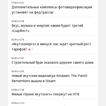
07.08 в 12:01
Дополнительные комплексы фотовидеофиксации
установят на федтрассах
06.08 в 15:39
Вкус, музыка и энергия: каким будет третий
«СырФест»
06.08 в 15:18
«Якутскэнерго» в минусе: нас ждёт кратный рост
тарифов?
3
06.08 в 13:47
Строительный брак оказался дороже самого дома
06.08 в 13:20
Новый якутская видеоигра Kindawn: The Parish
Remembers вышла в Steam
05.08 в 17:36
Фильм «Уроки якутского» покажут на НТВ
05.08 в 17:23