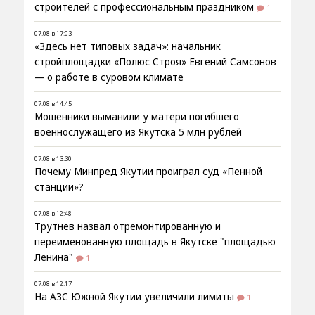
строителей с профессиональным праздником
1
07.08 в 17:03
«Здесь нет типовых задач»: начальник
стройплощадки «Полюс Строя» Евгений Самсонов
— о работе в суровом климате
07.08 в 14:45
Мошенники выманили у матери погибшего
военнослужащего из Якутска 5 млн рублей
07.08 в 13:30
Почему Минпред Якутии проиграл суд «Пенной
станции»?
07.08 в 12:48
Трутнев назвал отремонтированную и
переименованную площадь в Якутске "площадью
Ленина"
1
07.08 в 12:17
На АЗС Южной Якутии увеличили лимиты
1