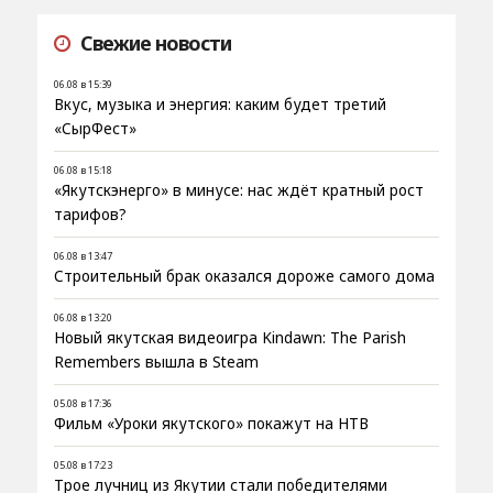
Свежие новости
06.08 в 15:39
Вкус, музыка и энергия: каким будет третий
«СырФест»
06.08 в 15:18
«Якутскэнерго» в минусе: нас ждёт кратный рост
тарифов?
06.08 в 13:47
Строительный брак оказался дороже самого дома
06.08 в 13:20
Новый якутская видеоигра Kindawn: The Parish
Remembers вышла в Steam
05.08 в 17:36
Фильм «Уроки якутского» покажут на НТВ
05.08 в 17:23
Трое лучниц из Якутии стали победителями