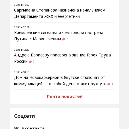
05.08 в 13:30
Саргылана Степанова назначена начальником
Департамента ЖКХ и энергетики
05.08 в 12:51
Кремлёвские сигналы: о чём говорит встреча
Путина с Маринычевым
7
05.08 в 12:29
Андрею Борисову присвоено звание Героя Труда
России
2
05.08 в 10:53
Дом на Новокарьерной в Якутске отключат от
коммуникаций — в любой день может рухнуть
1
Лента новостей
Соцсети
Вконтакте