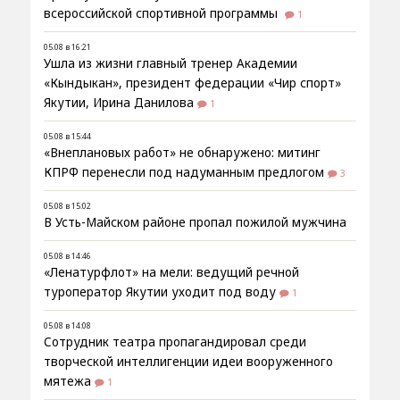
всероссийской спортивной программы
1
05.08 в 16:21
Ушла из жизни главный тренер Академии
«Кындыкан», президент федерации «Чир спорт»
Якутии, Ирина Данилова
1
05.08 в 15:44
«Внеплановых работ» не обнаружено: митинг
КПРФ перенесли под надуманным предлогом
3
05.08 в 15:02
В Усть-Майском районе пропал пожилой мужчина
05.08 в 14:46
«Ленатурфлот» на мели: ведущий речной
туроператор Якутии уходит под воду
1
05.08 в 14:08
Сотрудник театра пропагандировал среди
творческой интеллигенции идеи вооруженного
мятежа
1