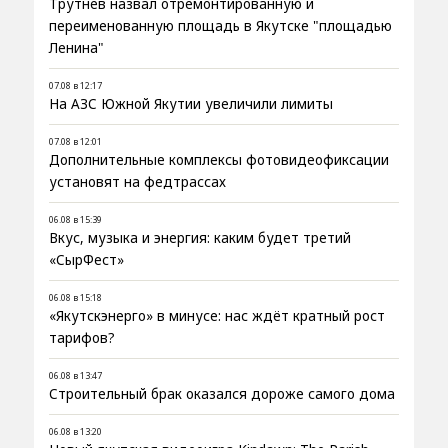
Трутнев назвал отремонтированную и
переименованную площадь в Якутске "площадью
Ленина"
07.08 в 12:17
На АЗС Южной Якутии увеличили лимиты
07.08 в 12:01
Дополнительные комплексы фотовидеофиксации
установят на федтрассах
06.08 в 15:39
Вкус, музыка и энергия: каким будет третий
«СырФест»
06.08 в 15:18
«Якутскэнерго» в минусе: нас ждёт кратный рост
тарифов?
06.08 в 13:47
Строительный брак оказался дороже самого дома
06.08 в 13:20