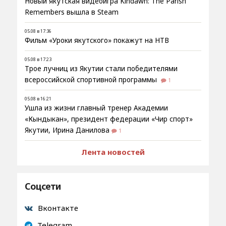
Новый якутская видеоигра Kindawn: The Parish
Remembers вышла в Steam
05.08 в 17:36
Фильм «Уроки якутского» покажут на НТВ
05.08 в 17:23
Трое лучниц из Якутии стали победителями
всероссийской спортивной программы
1
05.08 в 16:21
Ушла из жизни главный тренер Академии
«Кындыкан», президент федерации «Чир спорт»
Якутии, Ирина Данилова
1
Лента новостей
Соцсети
Вконтакте
Telegram