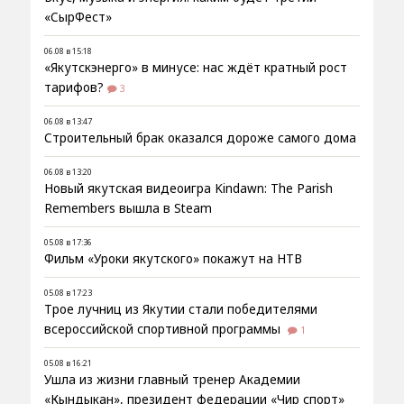
«СырФест»
06.08 в 15:18
«Якутскэнерго» в минусе: нас ждёт кратный рост
тарифов?
3
06.08 в 13:47
Строительный брак оказался дороже самого дома
06.08 в 13:20
Новый якутская видеоигра Kindawn: The Parish
Remembers вышла в Steam
05.08 в 17:36
Фильм «Уроки якутского» покажут на НТВ
05.08 в 17:23
Трое лучниц из Якутии стали победителями
всероссийской спортивной программы
1
05.08 в 16:21
Ушла из жизни главный тренер Академии
«Кындыкан», президент федерации «Чир спорт»