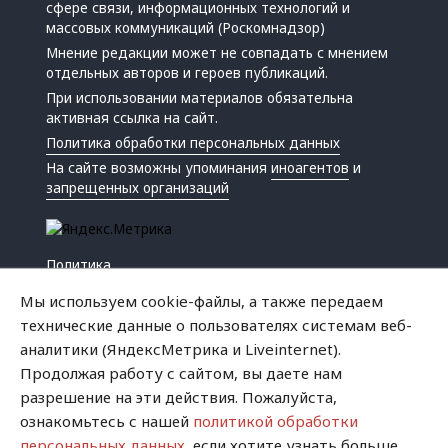
сфере связи, информационных технологий и
массовых коммуникаций (Роскомнадзор)
Мнение редакции может не совпадать с мнением
отдельных авторов и героев публикаций.
При использовании материалов обязательна
активная ссылка на сайт.
Политика обработки персональных данных
На сайте возможны упоминания
иноагентов
и
запрещенных организаций
Политика
Экономика
Мы используем cookie-файлы, а также передаем
Жизнь
технические данные о пользователях системам веб-
Происшествия
аналитики (ЯндексМетрика и Liveinternet).
Культура
Продолжая работу с сайтом, вы даете нам
Республика
разрешение на эти действия. Пожалуйста,
Криминал
ознакомьтесь с нашей
политикой обработки
Успех
персональных данных
, если хотите узнать больше.