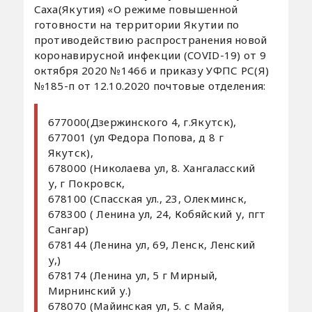
Саха(Якутия) «О режиме повышенной
готовности на территории Якутии по
противодействию распространения новой
коронавирусной инфекции (COVID-19) от 9
октября 2020 №1466 и приказу УФПС РС(Я)
№185-п от 12.10.2020 почтовые отделения:
677000(Дзержинского 4, г.Якутск),
677001 (ул Федора Попова, д 8 г
Якутск),
678000 (Николаева ул, 8. Хангаласский
у, г Покровск,
678100 (Спасская ул., 23, Олекминск,
678300 ( Ленина ул, 24, Кобяйский у, пгт
Сангар)
678144 (Ленина ул, 69, Ленск, Ленский
у,)
678174 (Ленина ул, 5 г Мирный,
Мирнинский у.)
678070 (Майинская ул, 5. с Майя,