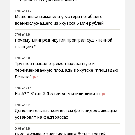
07.08 в 14:45
Мошенники выманили у матери погибшего
военнослужащего из Якутска 5 млн рублей
07.08 в 13:30
Почему Минпред Якутии проиграл суд «Пенной
станции»?
07.08 в 12:48
Трутнев назвал отремонтированную и
переименованную площадь в Якутске "площадью
Ленина"
1
07.08 в 12:17
На АЗС Южной Якутии увеличили лимиты
1
07.08 в 12:01
Дополнительные комплексы фотовидеофиксации
установят на федтрассах
06.08 в 15:39
Вкус, музыка и энергия: каким будет третий