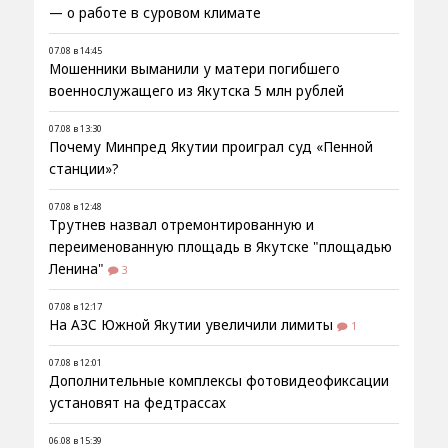
— о работе в суровом климате
07.08 в 14:45
Мошенники выманили у матери погибшего
военнослужащего из Якутска 5 млн рублей
07.08 в 13:30
Почему Минпред Якутии проиграл суд «Пенной
станции»?
07.08 в 12:48
Трутнев назвал отремонтированную и
переименованную площадь в Якутске "площадью
Ленина"
3
07.08 в 12:17
На АЗС Южной Якутии увеличили лимиты
1
07.08 в 12:01
Дополнительные комплексы фотовидеофиксации
установят на федтрассах
06.08 в 15:39