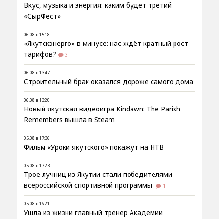
Вкус, музыка и энергия: каким будет третий
«СырФест»
06.08 в 15:18
«Якутскэнерго» в минусе: нас ждёт кратный рост
тарифов?
3
06.08 в 13:47
Строительный брак оказался дороже самого дома
06.08 в 13:20
Новый якутская видеоигра Kindawn: The Parish
Remembers вышла в Steam
05.08 в 17:36
Фильм «Уроки якутского» покажут на НТВ
05.08 в 17:23
Трое лучниц из Якутии стали победителями
всероссийской спортивной программы
1
05.08 в 16:21
Ушла из жизни главный тренер Академии