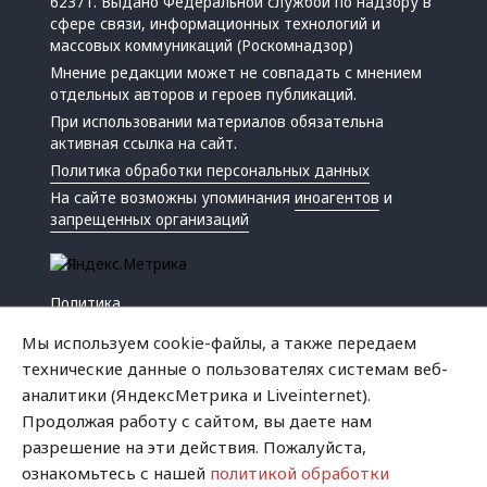
62371. Выдано Федеральной службой по надзору в
сфере связи, информационных технологий и
массовых коммуникаций (Роскомнадзор)
Мнение редакции может не совпадать с мнением
отдельных авторов и героев публикаций.
При использовании материалов обязательна
активная ссылка на сайт.
Политика обработки персональных данных
На сайте возможны упоминания
иноагентов
и
запрещенных организаций
Политика
Экономика
Мы используем cookie-файлы, а также передаем
Жизнь
технические данные о пользователях системам веб-
Происшествия
аналитики (ЯндексМетрика и Liveinternet).
Культура
Продолжая работу с сайтом, вы даете нам
Республика
разрешение на эти действия. Пожалуйста,
Криминал
ознакомьтесь с нашей
политикой обработки