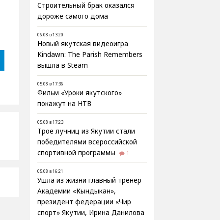
Строительный брак оказался
дороже самого дома
06.08 в 13:20
Новый якутская видеоигра
Kindawn: The Parish Remembers
вышла в Steam
05.08 в 17:36
Фильм «Уроки якутского»
покажут на НТВ
05.08 в 17:23
Трое лучниц из Якутии стали
победителями всероссийской
спортивной программы
1
05.08 в 16:21
Ушла из жизни главный тренер
Академии «Кындыкан»,
президент федерации «Чир
спорт» Якутии, Ирина Данилова