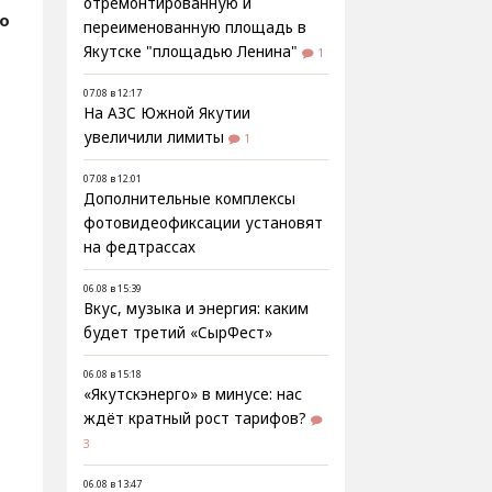
отремонтированную и
fo
переименованную площадь в
Якутске "площадью Ленина"
1
07.08 в 12:17
На АЗС Южной Якутии
увеличили лимиты
1
07.08 в 12:01
Дополнительные комплексы
фотовидеофиксации установят
на федтрассах
06.08 в 15:39
Вкус, музыка и энергия: каким
будет третий «СырФест»
06.08 в 15:18
«Якутскэнерго» в минусе: нас
ждёт кратный рост тарифов?
3
06.08 в 13:47