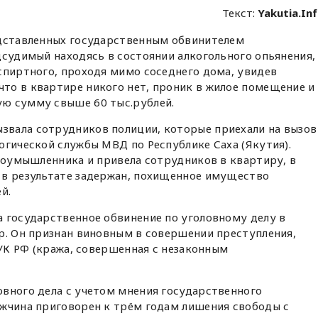
Текст:
Yakutia.In
едставленных государственным обвинителем
дсудимый находясь в состоянии алкогольного опьянения,
спиртного, проходя мимо соседнего дома, увидев
то в квартире никого нет, проник в жилое помещение и
ю сумму свыше 60 тыс.рублей.
вала сотрудников полиции, которые приехали на вызов
огической службы МВД по Республике Саха (Якутия).
злоумышленника и привела сотрудников в квартиру, в
 в результате задержан, похищенное имущество
й.
 государственное обвинение по уголовному делу в
р. Он признан виновным в совершении преступления,
 УК РФ (кража, совершенная с незаконным
вного дела с учетом мнения государственного
ужчина приговорен к трём годам лишения свободы с