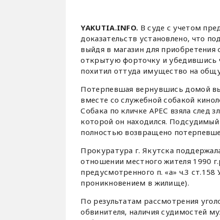
YAKUTIA.INFO.
В суде с учетом пр
доказательств установлено, что по
выйдя в магазин для приобретения 
открытую форточку и убедившись ч
похитил оттуда имущество на общу
Потерпевшая вернувшись домой выз
вместе со служебной собакой кинол
Собака по кличке АРЕС взяла след 
которой он находился. Подсудимый
полностью возвращено потерпевше
Прокуратура г. Якутска поддержала
отношении местного жителя 1990 г.
предусмотренного п. «а» ч.3 ст.158
проникновением в жилище).
По результатам рассмотрения уголо
обвинителя, наличия судимостей м