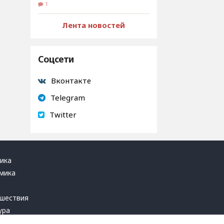
1
Лента новостей
Соцсети
Вконтакте
Telegram
Twitter
ика
мика
ь
шествия
ура
блика