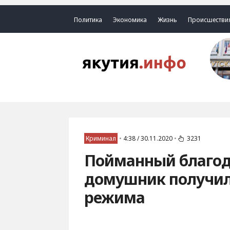
Политика
Экономика
Жизнь
Происшестви
Криминал
•
4:38 / 30.11.2020
•
3231
Пойманный благода
домушник получил 
режима