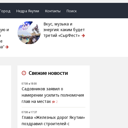
Город
Недра Якутии
Контакты
Поиск
Вкус, музыка и
ую и
энергия: каким будет
ю
третий «СырФест»
ке
а"
Свежие новости
07.08 в 18:00
Садовников заявил о
намерении усилить полномочия
глав на местах
2
07.08 в 17:37
Глава «Железных дорог Якутии»
поздравил строителей с