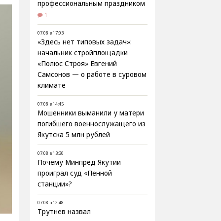
профессиональным праздником
1
07.08 в 17:03
«Здесь нет типовых задач»:
начальник стройплощадки
«Полюс Строя» Евгений
Самсонов — о работе в суровом
климате
07.08 в 14:45
Мошенники выманили у матери
погибшего военнослужащего из
Якутска 5 млн рублей
07.08 в 13:30
Почему Минпред Якутии
проиграл суд «Пенной
станции»?
07.08 в 12:48
Трутнев назвал