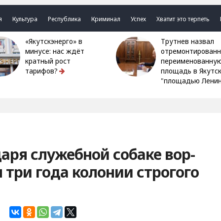
я
Культура
Республика
Криминал
Успех
Хватит это терпеть
«Якутскэнерго» в
Трутнев назвал
минусе: нас ждёт
отремонтированн
кратный рост
переименованну
тарифов?
площадь в Якутс
"площадью Ленин
ря служебной собаке вор-
три года колонии строгого