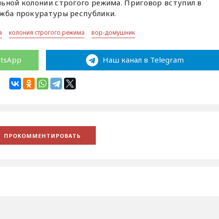
льной колонии строгого режима. Приговор вступил в
ужба прокуратуры республики.
а
колония строгого режима
вор-домушник
atsApp
Наш канал в Telegram