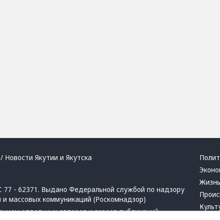
/ Новости Якутии и Якутска
Полит
Эконо
Жизн
 77 - 62371. Выдано Федеральной службой по надзору
Проис
й и массовых коммуникаций (Роскомнадзор)
Культ
ением отдельных авторов и героев публикаций.
Респу