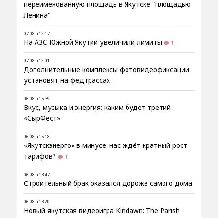
переименованную площадь в Якутске "площадью
Ленина"
07.08 в 12:17
На АЗС Южной Якутии увеличили лимиты
1
07.08 в 12:01
Дополнительные комплексы фотовидеофиксации
установят на федтрассах
06.08 в 15:39
Вкус, музыка и энергия: каким будет третий
«СырФест»
06.08 в 15:18
«Якутскэнерго» в минусе: нас ждёт кратный рост
тарифов?
1
06.08 в 13:47
Строительный брак оказался дороже самого дома
06.08 в 13:20
Новый якутская видеоигра Kindawn: The Parish