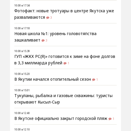
10.08 в 17:34
Фотофакт: новые тротуары в центре Якутска уже
разваливаются
3
10.08 в 17:18
Новая школа №1: уровень головотяпства
зашкаливает
3
10.08 в 15:39
ГУП «ЖКХ РС(Я)» готовится к зиме на фоне долгов
в 3,3 миллиарда рублей
1
10.08 в 15:20
В Якутии начался отопительный сезон
1
10.08 в 15:01
Тукуланы, рыбалка и газовые скважины: туристы
открывают Кысыл-Сыр
10.08 в 12:40
В Якутске официально закрыт городской пляж
1
10.08 в 12:10