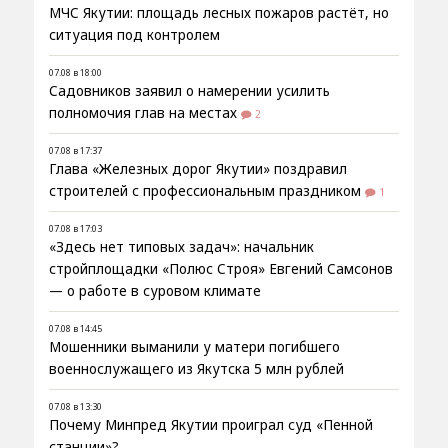
МЧС Якутии: площадь лесных пожаров растёт, но
ситуация под контролем
07.08 в 18:00
Садовников заявил о намерении усилить
полномочия глав на местах
2
07.08 в 17:37
Глава «Железных дорог Якутии» поздравил
строителей с профессиональным праздником
1
07.08 в 17:03
«Здесь нет типовых задач»: начальник
стройплощадки «Полюс Строя» Евгений Самсонов
— о работе в суровом климате
07.08 в 14:45
Мошенники выманили у матери погибшего
военнослужащего из Якутска 5 млн рублей
07.08 в 13:30
Почему Минпред Якутии проиграл суд «Пенной
станции»?