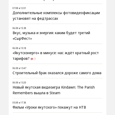
07.08 в 12:01
Дополнительные комплексы фотовидеофиксации
установят на федтрассах
06.08 в 15:39
Вкус, музыка и энергия: каким будет третий
«СырФест»
06.08 в 15:18
«Якутскэнерго» в минусе: нас ждёт кратный рост
тарифов?
3
06.08 в 13:47
Строительный брак оказался дороже самого дома
06.08 в 13:20
Новый якутская видеоигра Kindawn: The Parish
Remembers вышла в Steam
05.08 в 17:36
Фильм «Уроки якутского» покажут на НТВ