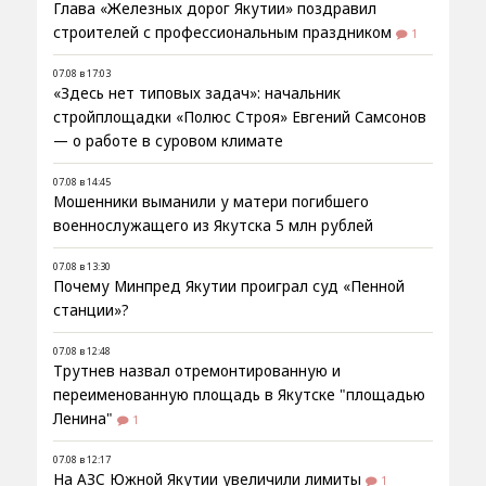
Глава «Железных дорог Якутии» поздравил
строителей с профессиональным праздником
1
07.08 в 17:03
«Здесь нет типовых задач»: начальник
стройплощадки «Полюс Строя» Евгений Самсонов
— о работе в суровом климате
07.08 в 14:45
Мошенники выманили у матери погибшего
военнослужащего из Якутска 5 млн рублей
07.08 в 13:30
Почему Минпред Якутии проиграл суд «Пенной
станции»?
07.08 в 12:48
Трутнев назвал отремонтированную и
переименованную площадь в Якутске "площадью
Ленина"
1
07.08 в 12:17
На АЗС Южной Якутии увеличили лимиты
1