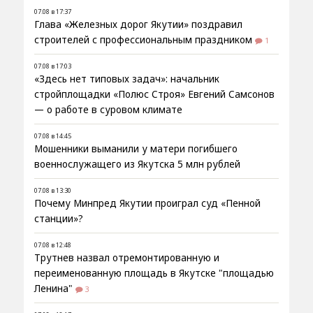
07.08 в 17:37
Глава «Железных дорог Якутии» поздравил
строителей с профессиональным праздником
1
07.08 в 17:03
«Здесь нет типовых задач»: начальник
стройплощадки «Полюс Строя» Евгений Самсонов
— о работе в суровом климате
07.08 в 14:45
Мошенники выманили у матери погибшего
военнослужащего из Якутска 5 млн рублей
07.08 в 13:30
Почему Минпред Якутии проиграл суд «Пенной
станции»?
07.08 в 12:48
Трутнев назвал отремонтированную и
переименованную площадь в Якутске "площадью
Ленина"
3