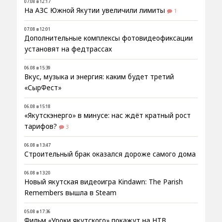
07.08 в 12:17
На АЗС Южной Якутии увеличили лимиты
1
07.08 в 12:01
Дополнительные комплексы фотовидеофиксации
установят на федтрассах
06.08 в 15:39
Вкус, музыка и энергия: каким будет третий
«СырФест»
06.08 в 15:18
«Якутскэнерго» в минусе: нас ждёт кратный рост
тарифов?
3
06.08 в 13:47
Строительный брак оказался дороже самого дома
06.08 в 13:20
Новый якутская видеоигра Kindawn: The Parish
Remembers вышла в Steam
05.08 в 17:36
Фильм «Уроки якутского» покажут на НТВ