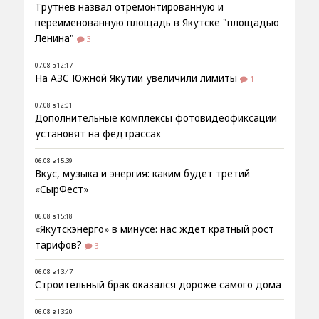
Трутнев назвал отремонтированную и
переименованную площадь в Якутске "площадью
Ленина"
3
07.08 в 12:17
На АЗС Южной Якутии увеличили лимиты
1
07.08 в 12:01
Дополнительные комплексы фотовидеофиксации
установят на федтрассах
06.08 в 15:39
Вкус, музыка и энергия: каким будет третий
«СырФест»
06.08 в 15:18
«Якутскэнерго» в минусе: нас ждёт кратный рост
тарифов?
3
06.08 в 13:47
Строительный брак оказался дороже самого дома
06.08 в 13:20