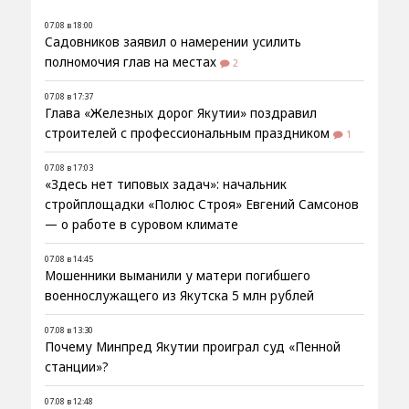
07.08 в 18:00
Садовников заявил о намерении усилить
полномочия глав на местах
2
07.08 в 17:37
Глава «Железных дорог Якутии» поздравил
строителей с профессиональным праздником
1
07.08 в 17:03
«Здесь нет типовых задач»: начальник
стройплощадки «Полюс Строя» Евгений Самсонов
— о работе в суровом климате
07.08 в 14:45
Мошенники выманили у матери погибшего
военнослужащего из Якутска 5 млн рублей
07.08 в 13:30
Почему Минпред Якутии проиграл суд «Пенной
станции»?
07.08 в 12:48