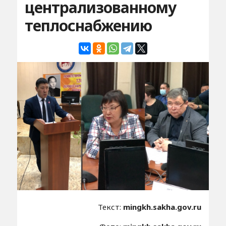
централизованному
теплоснабжению
Текст:
mingkh.sakha.gov.ru