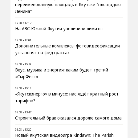
переименованную площадь в Якутске "площадью
Ленина"
07.08 в 12:17
На АЗС Южной Якутии увеличили лимиты
07.08 в 12:01
Дополнительные комплексы фотовидеофиксации
установят на федтрассах
06.08 в 15:39
Вкус, музыка и энергия: каким будет третий
«СырФест»
06.08 в 15:18
«Якутскэнерго» в минусе: нас ждёт кратный рост
тарифов?
06.08 в 13:47
Строительный брак оказался дороже самого дома
06.08 в 13:20
Новый якутская видеоигра Kindawn: The Parish