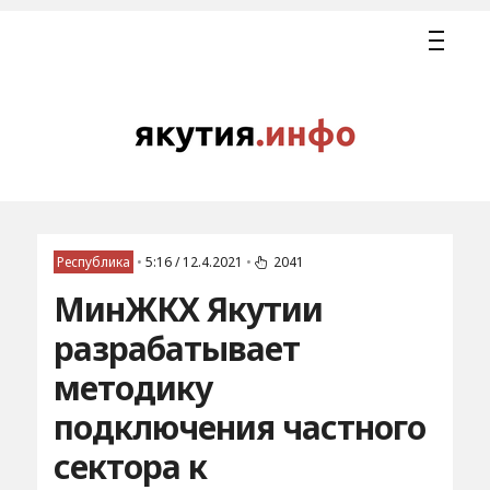
Республика
•
5:16 / 12.4.2021
•
2041
МинЖКХ Якутии
разрабатывает
методику
подключения частного
сектора к