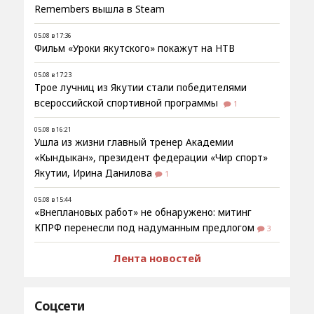
Remembers вышла в Steam
05.08 в 17:36
Фильм «Уроки якутского» покажут на НТВ
05.08 в 17:23
Трое лучниц из Якутии стали победителями
всероссийской спортивной программы
1
05.08 в 16:21
Ушла из жизни главный тренер Академии
«Кындыкан», президент федерации «Чир спорт»
Якутии, Ирина Данилова
1
05.08 в 15:44
«Внеплановых работ» не обнаружено: митинг
КПРФ перенесли под надуманным предлогом
3
Лента новостей
Соцсети