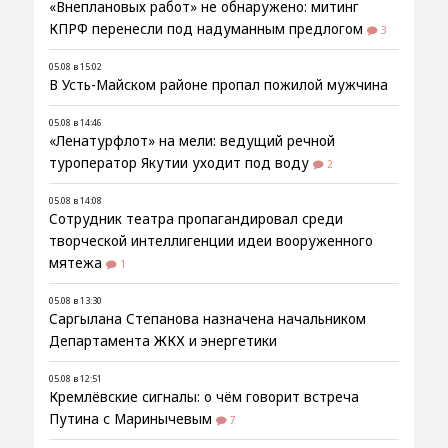
«Внеплановых работ» не обнаружено: митинг
КПРФ перенесли под надуманным предлогом
3
05.08 в 15:02
В Усть-Майском районе пропал пожилой мужчина
05.08 в 14:46
«Ленатурфлот» на мели: ведущий речной
туроператор Якутии уходит под воду
2
05.08 в 14:08
Сотрудник театра пропагандировал среди
творческой интеллигенции идеи вооруженного
мятежа
1
05.08 в 13:30
Саргылана Степанова назначена начальником
Департамента ЖКХ и энергетики
05.08 в 12:51
Кремлёвские сигналы: о чём говорит встреча
Путина с Маринычевым
7