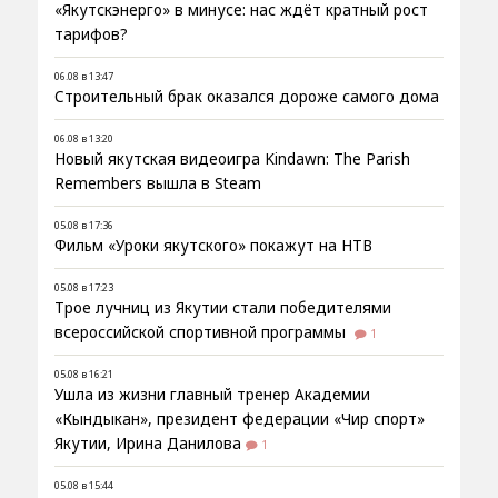
«Якутскэнерго» в минусе: нас ждёт кратный рост
тарифов?
06.08 в 13:47
Строительный брак оказался дороже самого дома
06.08 в 13:20
Новый якутская видеоигра Kindawn: The Parish
Remembers вышла в Steam
05.08 в 17:36
Фильм «Уроки якутского» покажут на НТВ
05.08 в 17:23
Трое лучниц из Якутии стали победителями
всероссийской спортивной программы
1
05.08 в 16:21
Ушла из жизни главный тренер Академии
«Кындыкан», президент федерации «Чир спорт»
Якутии, Ирина Данилова
1
05.08 в 15:44