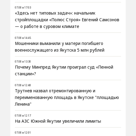
07.08 в 17:03
«Здесь нет типовых задач»: начальник
стройплощадки «Полюс Строя» Евгений Самсонов
— о работе в суровом климате
07.08 в 14:45
Мошенники выманили у матери погибшего
военнослужащего из Якутска 5 млн рублей
07.08 в 13:30
Почему Минпред Якутии проиграл суд «Пенной
станции»?
07.08 в 12:48
Трутнев назвал отремонтированную и
переименованную площадь в Якутске "площадью
Ленина"
07.08 в 12:17
На АЗС Южной Якутии увеличили лимиты
07.08 в 12:01