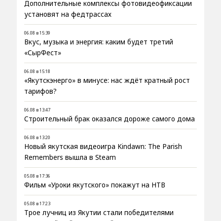
Дополнительные комплексы фотовидеофиксации
установят на федтрассах
06.08 в 15:39
Вкус, музыка и энергия: каким будет третий
«СырФест»
06.08 в 15:18
«Якутскэнерго» в минусе: нас ждёт кратный рост
тарифов?
06.08 в 13:47
Строительный брак оказался дороже самого дома
06.08 в 13:20
Новый якутская видеоигра Kindawn: The Parish
Remembers вышла в Steam
05.08 в 17:36
Фильм «Уроки якутского» покажут на НТВ
05.08 в 17:23
Трое лучниц из Якутии стали победителями