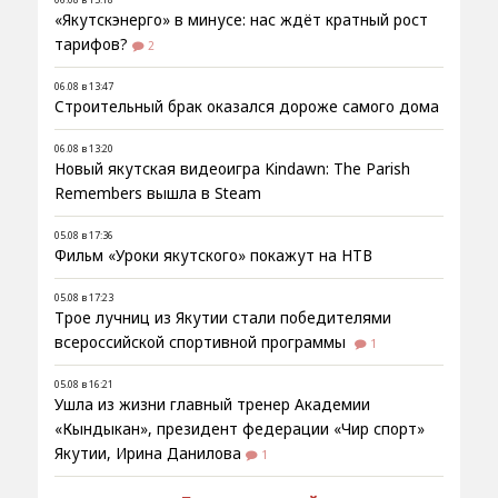
«Якутскэнерго» в минусе: нас ждёт кратный рост
тарифов?
2
06.08 в 13:47
Строительный брак оказался дороже самого дома
06.08 в 13:20
Новый якутская видеоигра Kindawn: The Parish
Remembers вышла в Steam
05.08 в 17:36
Фильм «Уроки якутского» покажут на НТВ
05.08 в 17:23
Трое лучниц из Якутии стали победителями
всероссийской спортивной программы
1
05.08 в 16:21
Ушла из жизни главный тренер Академии
«Кындыкан», президент федерации «Чир спорт»
Якутии, Ирина Данилова
1