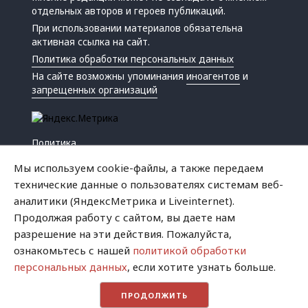
отдельных авторов и героев публикаций.
При использовании материалов обязательна
активная ссылка на сайт.
Политика обработки персональных данных
На сайте возможны упоминания
иноагентов
и
запрещенных организаций
Политика
Экономика
Мы используем cookie-файлы, а также передаем
Жизнь
технические данные о пользователях системам веб-
Происшествия
аналитики (ЯндексМетрика и Liveinternet).
Культура
Продолжая работу с сайтом, вы даете нам
Республика
разрешение на эти действия. Пожалуйста,
Криминал
ознакомьтесь с нашей
политикой обработки
Успех
персональных данных
, если хотите узнать больше.
Хватит это терпеть
ПРОДОЛЖИТЬ
Город