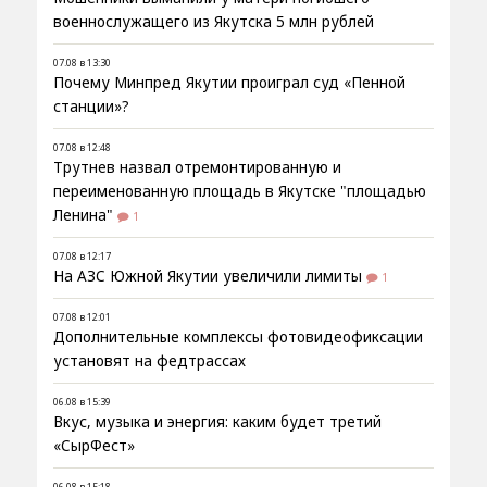
военнослужащего из Якутска 5 млн рублей
07.08 в 13:30
Почему Минпред Якутии проиграл суд «Пенной
станции»?
07.08 в 12:48
Трутнев назвал отремонтированную и
переименованную площадь в Якутске "площадью
Ленина"
1
07.08 в 12:17
На АЗС Южной Якутии увеличили лимиты
1
07.08 в 12:01
Дополнительные комплексы фотовидеофиксации
установят на федтрассах
06.08 в 15:39
Вкус, музыка и энергия: каким будет третий
«СырФест»
06.08 в 15:18