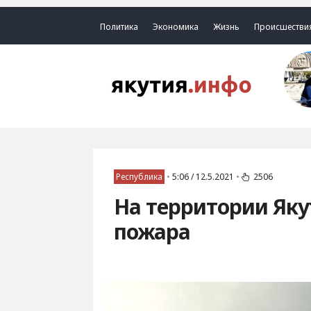
Политика
Экономика
Жизнь
Происшестви
Республика
•
5:06 / 12.5.2021
•
2506
На территории Яку
пожара