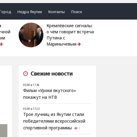
Город
Недра Якутии
Контакты
Поиск
Кремлёвские сигналы:
ечной
о чём говорит встреча
тии
Путина с
Маринычевым
Свежие новости
05.08 в 17:36
Фильм «Уроки якутского»
покажут на НТВ
05.08 в 17:23
Трое лучниц из Якутии стали
победителями всероссийской
спортивной программы
1