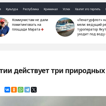
я
Культура
Республика
Криминал
Успех
Хватит это терпеть
Коммунистам не дали
«Ленатурфлот» на
помитинговать на
мели: ведущий р
площади Марата
туроператор Яку
уходит под воду
тии действует три природных