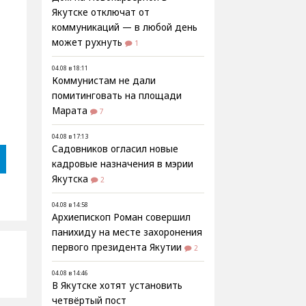
Якутске отключат от
коммуникаций — в любой день
может рухнуть
1
04.08 в 18:11
Коммунистам не дали
помитинговать на площади
Марата
7
04.08 в 17:13
Садовников огласил новые
кадровые назначения в мэрии
Якутска
2
04.08 в 14:58
Архиепископ Роман совершил
панихиду на месте захоронения
первого президента Якутии
2
04.08 в 14:46
В Якутске хотят установить
четвёртый пост