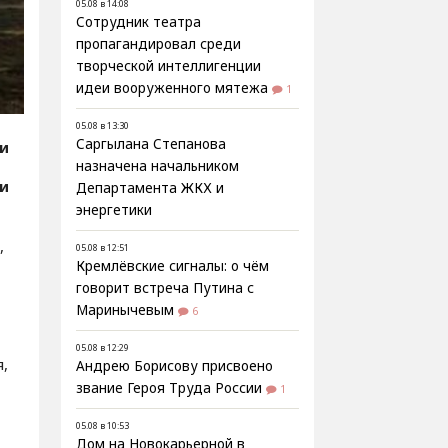
05.08 в 14:08
Сотрудник театра
пропагандировал среди
творческой интеллигенции
идеи вооруженного мятежа
1
05.08 в 13:30
Саргылана Степанова
ии
назначена начальником
ии
Департамента ЖКХ и
энергетики
,
05.08 в 12:51
Кремлёвские сигналы: о чём
говорит встреча Путина с
Маринычевым
6
05.08 в 12:29
,
Андрею Борисову присвоено
звание Героя Труда России
1
05.08 в 10:53
Дом на Новокарьерной в