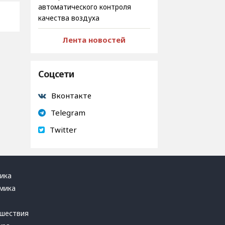
автоматического контроля
качества воздуха
Лента новостей
Соцсети
Вконтакте
Telegram
Twitter
ика
мика
ь
шествия