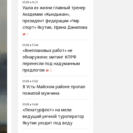
05.08 в 16:21
Ушла из жизни главный тренер
Академии «Кындыкан»,
президент федерации «Чир
спорт» Якутии, Ирина Данилова
1
05.08 в 15:44
«Внеплановых работ» не
обнаружено: митинг КПРФ
перенесли под надуманным
предлогом
3
05.08 в 15:02
В Усть-Майском районе пропал
пожилой мужчина
05.08 в 14:46
«Ленатурфлот» на мели:
ведущий речной туроператор
Якутии уходит под воду