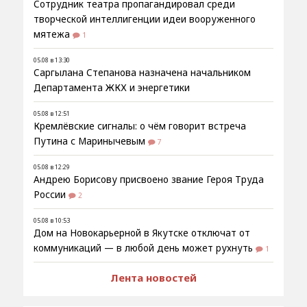
Сотрудник театра пропагандировал среди
творческой интеллигенции идеи вооруженного
мятежа
1
05.08 в 13:30
Саргылана Степанова назначена начальником
Департамента ЖКХ и энергетики
05.08 в 12:51
Кремлёвские сигналы: о чём говорит встреча
Путина с Маринычевым
7
05.08 в 12:29
Андрею Борисову присвоено звание Героя Труда
России
2
05.08 в 10:53
Дом на Новокарьерной в Якутске отключат от
коммуникаций — в любой день может рухнуть
1
Лента новостей