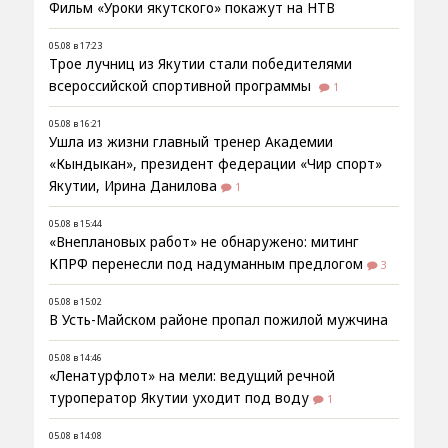
Фильм «Уроки якутского» покажут на НТВ
05.08 в 17:23
Трое лучниц из Якутии стали победителями
всероссийской спортивной программы
1
05.08 в 16:21
Ушла из жизни главный тренер Академии
«Кындыкан», президент федерации «Чир спорт»
Якутии, Ирина Данилова
1
05.08 в 15:44
«Внеплановых работ» не обнаружено: митинг
КПРФ перенесли под надуманным предлогом
3
05.08 в 15:02
В Усть-Майском районе пропал пожилой мужчина
05.08 в 14:46
«Ленатурфлот» на мели: ведущий речной
туроператор Якутии уходит под воду
1
05.08 в 14:08