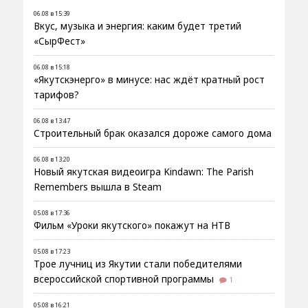
06.08 в 15:39
Вкус, музыка и энергия: каким будет третий
«СырФест»
06.08 в 15:18
«Якутскэнерго» в минусе: нас ждёт кратный рост
тарифов?
06.08 в 13:47
Строительный брак оказался дороже самого дома
06.08 в 13:20
Новый якутская видеоигра Kindawn: The Parish
Remembers вышла в Steam
05.08 в 17:36
Фильм «Уроки якутского» покажут на НТВ
05.08 в 17:23
Трое лучниц из Якутии стали победителями
всероссийской спортивной программы
1
05.08 в 16:21