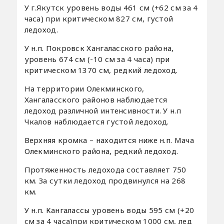
У г.Якутск уровень воды 461 см (+62 см за 4
часа) при критическом 827 см, густой
ледоход.
У н.п. Покровск Хангаласского района,
уровень 674 см (-10 см за 4 часа) при
критическом 1370 см, редкий ледоход.
На территории Олекминского,
Хангаласского районов наблюдается
ледоход различной интенсивности. У н.п
Чкалов наблюдается густой ледоход.
Верхняя кромка – находится ниже н.п. Мача
Олекминского района, редкий ледоход.
Протяженность ледохода составляет 750
км. За сутки ледоход продвинулся на 268
км.
У н.п. Кангалассы уровень воды 595 см (+20
см за 4 часа)при критическом 1000 см, лед