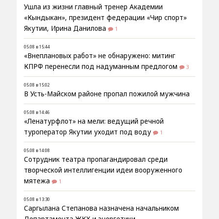
Ушла из жизни главный тренер Академии
«Кындыкан», президент федерации «Чир спорт»
Якутии, Ирина Данилова
1
05.08 в 15:44
«Внеплановых работ» не обнаружено: митинг
КПРФ перенесли под надуманным предлогом
3
05.08 в 15:02
В Усть-Майском районе пропал пожилой мужчина
05.08 в 14:46
«Ленатурфлот» на мели: ведущий речной
туроператор Якутии уходит под воду
1
05.08 в 14:08
Сотрудник театра пропагандировал среди
творческой интеллигенции идеи вооруженного
мятежа
1
05.08 в 13:30
Саргылана Степанова назначена начальником
Департамента ЖКХ и энергетики