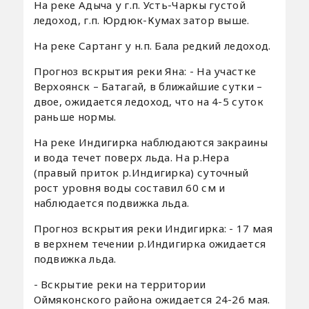
На реке Адыча у г.п. Усть-Чаркы густой
ледоход, г.п. Юрдюк-Кумах затор выше.
На реке Сартанг у н.п. Бала редкий ледоход.
Прогноз вскрытия реки Яна: - На участке
Верхоянск – Батагай, в ближайшие сутки –
двое, ожидается ледоход, что на 4-5 суток
раньше нормы.
На реке Индигирка наблюдаются закраины
и вода течет поверх льда. На р.Нера
(правый приток р.Индигирка) суточный
рост уровня воды составил 60 см и
наблюдается подвижка льда.
Прогноз вскрытия реки Индигирка: - 17 мая
в верхнем течении р.Индигирка ожидается
подвижка льда.
- Вскрытие реки на территории
Оймяконского района ожидается 24-26 мая.