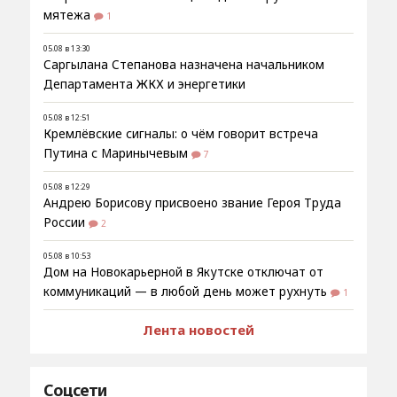
мятежа
1
05.08 в 13:30
Саргылана Степанова назначена начальником
Департамента ЖКХ и энергетики
05.08 в 12:51
Кремлёвские сигналы: о чём говорит встреча
Путина с Маринычевым
7
05.08 в 12:29
Андрею Борисову присвоено звание Героя Труда
России
2
05.08 в 10:53
Дом на Новокарьерной в Якутске отключат от
коммуникаций — в любой день может рухнуть
1
Лента новостей
Соцсети