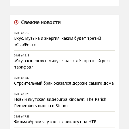
Свежие новости
06.08 в 15:39
Вкус, музыка и энергия: каким будет третий
«СырФест»
06.08 в 15:18
«Якутскэнерго» в минусе: нас ждёт кратный рост
тарифов?
06.08 в 13:47
Строительный брак оказался дороже самого дома
06.08 в 13:20
Новый якутская видеоигра Kindawn: The Parish
Remembers вышла в Steam
05.08 в 17:36
Фильм «Уроки якутского» покажут на НТВ