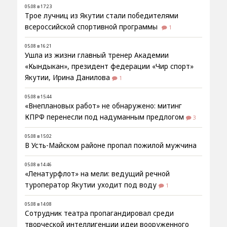
05.08 в 17:23
Трое лучниц из Якутии стали победителями
всероссийской спортивной программы
1
05.08 в 16:21
Ушла из жизни главный тренер Академии
«Кындыкан», президент федерации «Чир спорт»
Якутии, Ирина Данилова
1
05.08 в 15:44
«Внеплановых работ» не обнаружено: митинг
КПРФ перенесли под надуманным предлогом
3
05.08 в 15:02
В Усть-Майском районе пропал пожилой мужчина
05.08 в 14:46
«Ленатурфлот» на мели: ведущий речной
туроператор Якутии уходит под воду
1
05.08 в 14:08
Сотрудник театра пропагандировал среди
творческой интеллигенции идеи вооруженного