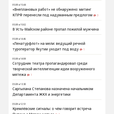
05.08 в 15:44
«Внеплановых работ» не обнаружено: митинг
КПРФ перенесли под надуманным предлогом
3
05.08 в 15:02
В Усть-Майском районе пропал пожилой мужчина
05.08 в 14:46
«Ленатурфлот» на мели: ведущий речной
туроператор Якутии уходит под воду
1
05.08 в 14:08
Сотрудник театра пропагандировал среди
творческой интеллигенции идеи вооруженного
мятежа
1
05.08 в 13:30
Саргылана Степанова назначена начальником
Департамента ЖКХ и энергетики
05.08 в 12:51
Кремлёвские сигналы: о чём говорит встреча