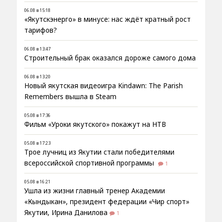
06.08 в 15:18
«Якутскэнерго» в минусе: нас ждёт кратный рост
тарифов?
06.08 в 13:47
Строительный брак оказался дороже самого дома
06.08 в 13:20
Новый якутская видеоигра Kindawn: The Parish
Remembers вышла в Steam
05.08 в 17:36
Фильм «Уроки якутского» покажут на НТВ
05.08 в 17:23
Трое лучниц из Якутии стали победителями
всероссийской спортивной программы
1
05.08 в 16:21
Ушла из жизни главный тренер Академии
«Кындыкан», президент федерации «Чир спорт»
Якутии, Ирина Данилова
1