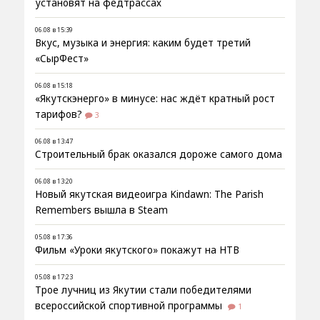
установят на федтрассах
06.08 в 15:39
Вкус, музыка и энергия: каким будет третий
«СырФест»
06.08 в 15:18
«Якутскэнерго» в минусе: нас ждёт кратный рост
тарифов?
3
06.08 в 13:47
Строительный брак оказался дороже самого дома
06.08 в 13:20
Новый якутская видеоигра Kindawn: The Parish
Remembers вышла в Steam
05.08 в 17:36
Фильм «Уроки якутского» покажут на НТВ
05.08 в 17:23
Трое лучниц из Якутии стали победителями
всероссийской спортивной программы
1