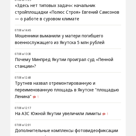
«Здесь нет типовых задач»: начальник
стройплощадки «Полюс Строя» Евгений Самсонов
— о работе в суровом климате
07.08 в 14:45
Мошенники выманили у матери погибшего
военнослужащего из Якутска 5 млн рублей
07.08 в 13:30
Почему Минпред Якутии проиграл суд «Пенной
станции»?
07.08 в 12:48
Трутнев назвал отремонтированную и
переименованную площадь в Якутске "площадью
Ленина"
1
07.08 в 12:17
На АЗС Южной Якутии увеличили лимиты
1
07.08 в 12:01
Дополнительные комплексы фотовидеофиксации