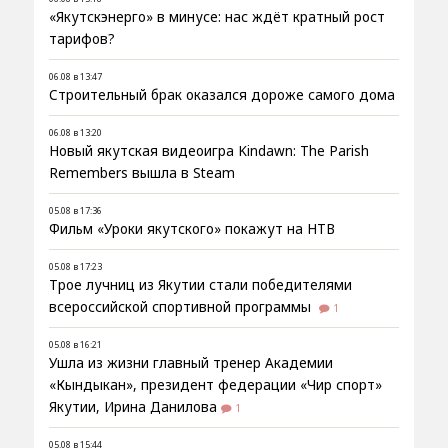
«Якутскэнерго» в минусе: нас ждёт кратный рост
тарифов?
06.08 в 13:47
Строительный брак оказался дороже самого дома
06.08 в 13:20
Новый якутская видеоигра Kindawn: The Parish
Remembers вышла в Steam
05.08 в 17:36
Фильм «Уроки якутского» покажут на НТВ
05.08 в 17:23
Трое лучниц из Якутии стали победителями
всероссийской спортивной программы
1
05.08 в 16:21
Ушла из жизни главный тренер Академии
«Кындыкан», президент федерации «Чир спорт»
Якутии, Ирина Данилова
1
05.08 в 15:44