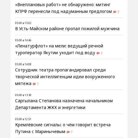
«Внеплановых работ» не обнаружено: митинг
КПРФ перенесли под надуманным предлогом
3
05.08 в 15:02
В Усть-Майском районе пропал пожилой мужчина
05.08 в 14:46
«Ленатурфлот» на мели: ведущий речной
туроператор Якутии уходит под воду
2
05.08 в 14:08
Сотрудник театра пропагандировал среди
творческой интеллигенции идеи вооруженного
мятежа
1
05.08 в 13:30
Саргылана Степанова назначена начальником
Департамента ЖКХ и энергетики
05.08 в 12:51
Кремлёвские сигналы: о чём говорит встреча
Путина с Маринычевым
7