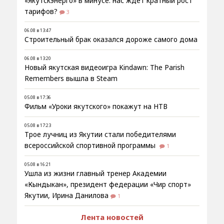
«Якутскэнерго» в минусе: нас ждёт кратный рост
тарифов?
3
06.08 в 13:47
Строительный брак оказался дороже самого дома
06.08 в 13:20
Новый якутская видеоигра Kindawn: The Parish
Remembers вышла в Steam
05.08 в 17:36
Фильм «Уроки якутского» покажут на НТВ
05.08 в 17:23
Трое лучниц из Якутии стали победителями
всероссийской спортивной программы
1
05.08 в 16:21
Ушла из жизни главный тренер Академии
«Кындыкан», президент федерации «Чир спорт»
Якутии, Ирина Данилова
1
Лента новостей