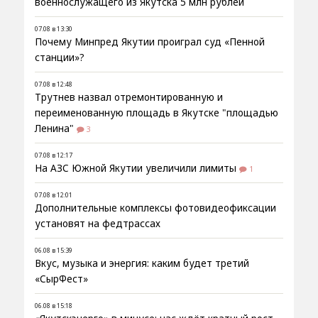
военнослужащего из Якутска 5 млн рублей
07.08 в 13:30
Почему Минпред Якутии проиграл суд «Пенной
станции»?
07.08 в 12:48
Трутнев назвал отремонтированную и
переименованную площадь в Якутске "площадью
Ленина"
3
07.08 в 12:17
На АЗС Южной Якутии увеличили лимиты
1
07.08 в 12:01
Дополнительные комплексы фотовидеофиксации
установят на федтрассах
06.08 в 15:39
Вкус, музыка и энергия: каким будет третий
«СырФест»
06.08 в 15:18