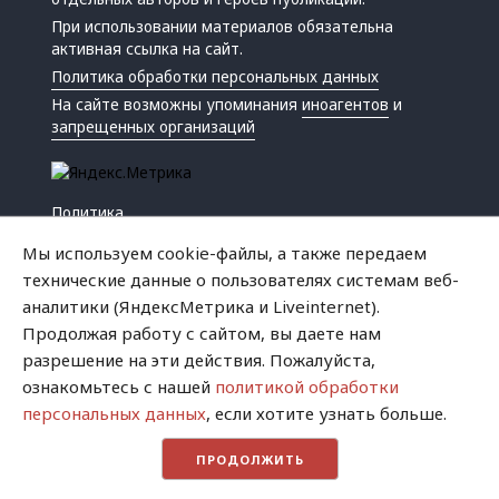
При использовании материалов обязательна
активная ссылка на сайт.
Политика обработки персональных данных
На сайте возможны упоминания
иноагентов
и
запрещенных организаций
Политика
Экономика
Мы используем cookie-файлы, а также передаем
Жизнь
технические данные о пользователях системам веб-
Происшествия
аналитики (ЯндексМетрика и Liveinternet).
Культура
Продолжая работу с сайтом, вы даете нам
Республика
разрешение на эти действия. Пожалуйста,
Криминал
ознакомьтесь с нашей
политикой обработки
Успех
персональных данных
, если хотите узнать больше.
Хватит это терпеть
ПРОДОЛЖИТЬ
Город